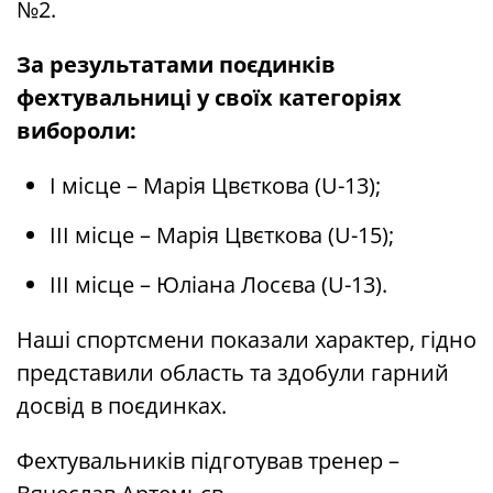
№2.
За результатами поєдинків
фехтувальниці у своїх категоріях
вибороли:
І місце – Марія Цвєткова (U-13);
ІІІ місце – Марія Цвєткова (U-15);
ІІІ місце – Юліана Лосєва (U-13).
Наші спортсмени показали характер, гідно
представили область та здобули гарний
досвід в поєдинках.
Фехтувальників підготував тренер –