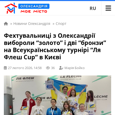
RU
»
Новини Олександрія
»
Спорт
Фехтувальниці з Олександрії
вибороли “золото” і дві “бронзи”
на Всеукраїнському турнірі “Ля
Флеш Cup” в Києві
27 лютого 2026, 14:58
36
Марія Бойко