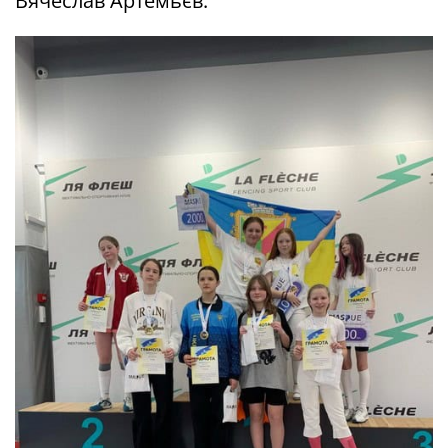
Вячеслав Артемьєв.