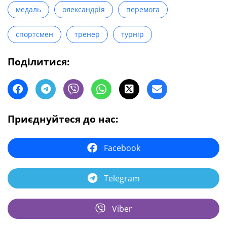
медаль
олександрія
перемога
спортсмен
тренер
турнір
Поділитися:
Приєднуйтеся до нас:
Facebook
Telegram
Viber