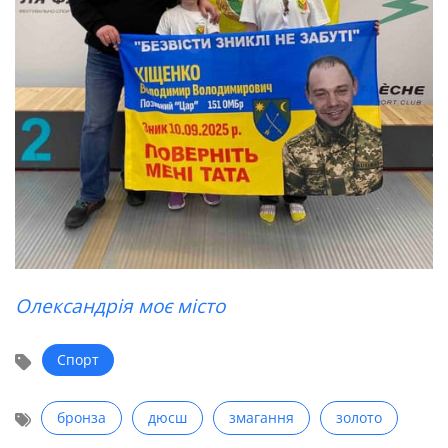
Олександрія моє місто
Спорт
бронза
дюсш
змагання
золото