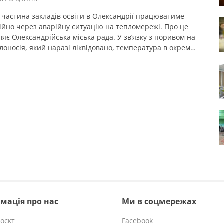
я частина закладів освіти в Олександрії працюватиме
ійно через аварійну ситуацію на тепломережі. Про це
яє Олександрійська міська рада. У зв’язку з поривом на
плоносія, який наразі ліквідовано, температура в окремих
них закладах залишається недостатньою для
ння занять у звичному форматі. На дистанційне
я перейшли: У закладах дошкільної освіти №18, 39, 43,
мація про нас
Ми в соцмережах
оєкт
Facebook