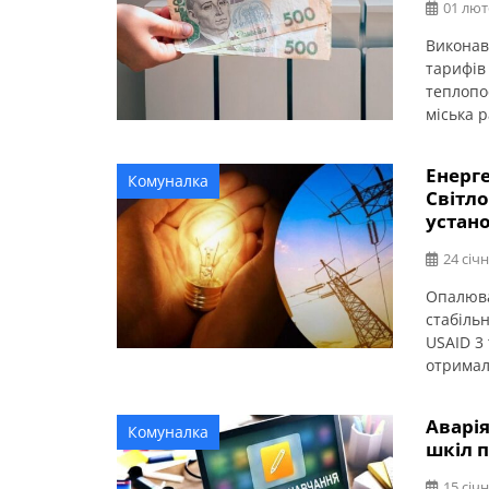
01 лют
Виконав
тарифів
теплопо
міська р
енергор
змін на 
Енерге
Комуналка
заверше
Світл
устан
24 січн
Опалюва
стабіль
USAID 3
отримал
Кіровог
працює у
Аварія
Комуналка
заверше
шкіл 
15 січн