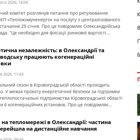
К
ого 2026, 14:04
чий комітет розглянув питання про регулювання
 КП «Теплокомуненерго» на послугу з централізованого
стачання 29 січня. Про це повідомляє Олександрійська
ада. “Це необхідно для фіксації ринкової вартості
есурсів. Для мешканців ціна на тепло залишається без
П
період воєнного стану та ще шість місяців після його
тична незалежність: в Олександрії та
ння – 1712,20 гривень за 1 Гкал. Різницю […]
Б
оводську працюють когенераційні
овки
я 2026, 11:43
льний сезон в Кіровоградській області проходить
но. У межах проєкту енергетичної безпеки за підтримки
 теплопостачальні підприємства Кіровоградської області
и 6 когенераційних установок. Про це повідомляє
радська ОДА. Частина з когенераційних установок уже
 Світловодську та Олександрії, ще кілька – на етапі
 на тепломережі в Олександрії: частина
ння монтажу й пусконалагоджувальних робіт.
перейшла на дистанційне навчання
я 2026, 09:45