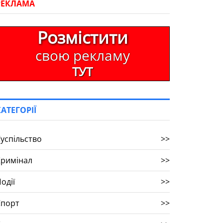
РЕКЛАМА
Розмістити
свою рекламу
ТУТ
КАТЕГОРІЇ
успільство
>>
Кримінал
>>
одії
>>
Спорт
>>