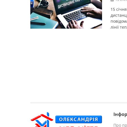
15 січн
дистанц
повідомл
лінії те
навчаль
проведе
навчанн
29 […]
Інфор
Про пр