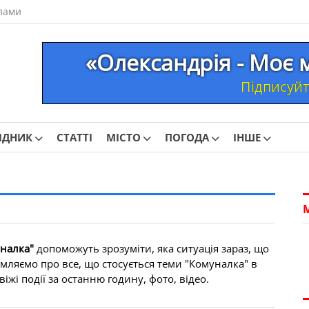
лами
«Олександрія - Моє 
Підписуйте
ІДНИК
СТАТТІ
МІСТО
ПОГОДА
ІНШЕ
налка"
допоможуть зрозуміти, яка ситуація зараз, що
омляємо про все, що стосується теми "Комуналка" в
іжі події за останню годину, фото, відео.