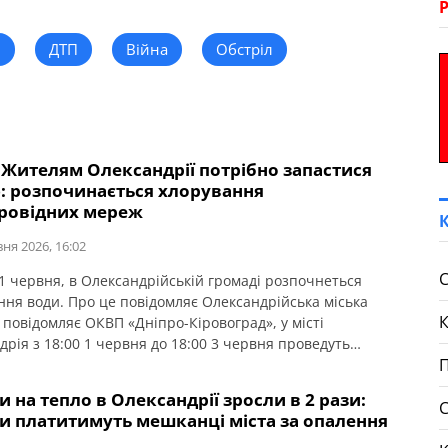
н
ДТП
Війна
Обстріл
 Жителям Олександрії потрібно запастися
: розпочинається хлорування
ровідних мереж
вня 2026, 16:02
С
 1 червня, в Олександрійській громаді розпочнеться
ння води. Про це повідомляє Олександрійська міська
 повідомляє ОКВП «Дніпро-Кіровоград», у місті
дрія з 18:00 1 червня до 18:00 3 червня проведуть
П
орування водопровідних мереж. У селищі
дрійське хлорування пройде 6:00 до 23:00 2 червня. У
 на тепло в Олександрії зросли в 2 рази:
гіперхлорування споживачам рекомендують: Вода з
ки платитимуть мешканці міста за опалення
ним вмістом хлору буде […]