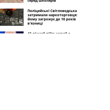
серед школярів
Поліцейські Світловодська
затримали наркоторговця:
йому загрожує до 10 років
в'язниці
43-річний військовий з
Олександрійської громади
загинув на Донеччині: без
батька залишилися три
доньки
В Олександрії відбулося
прощання з 37-річним
військовим Леонідом
Костінським, який загинув в
Курській області
Інші міста