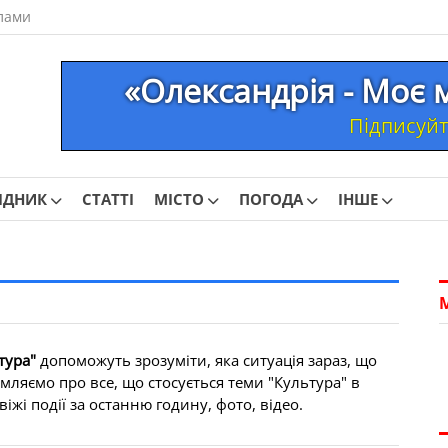
лами
«Олександрія - Моє 
Підписуйте
ІДНИК
СТАТТІ
МІСТО
ПОГОДА
ІНШЕ
тура"
допоможуть зрозуміти, яка ситуація зараз, що
мляємо про все, що стосується теми "Культура" в
іжі події за останню годину, фото, відео.