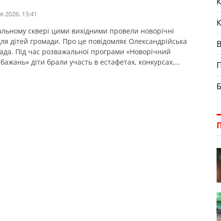
К
я 2026, 13:41
альному сквері цими вихідними провели новорічні
для дітей громади. Про це повідомляє Олександрійська
рада. Під час розважальної програми «Новорічний
бажань» діти брали участь в естафетах, конкурсах,
П
ли, грали із аніматорами та загадували бажання. Також
 та їхніх батьків чекав фотопроєкт «SUPER спалах», де
Б
огли сфотографуватися з улюбленими казковими
жами. […]