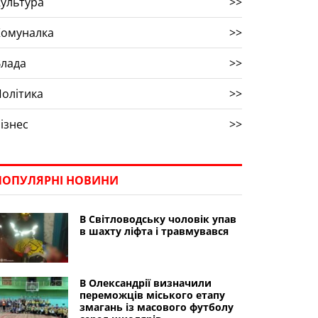
ультура
>>
Комуналка
>>
Влада
>>
олітика
>>
ізнес
>>
ПОПУЛЯРНІ НОВИНИ
В Світловодську чоловік упав
в шахту ліфта і травмувався
В Олександрії визначили
переможців міського етапу
змагань із масового футболу