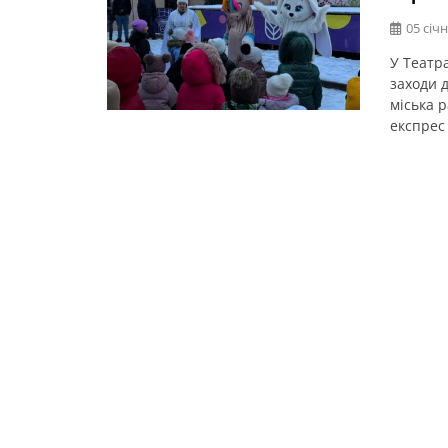
05 січн
У Театр
заходи 
міська 
експрес 
танцюва
на дітей
діти зм
персона