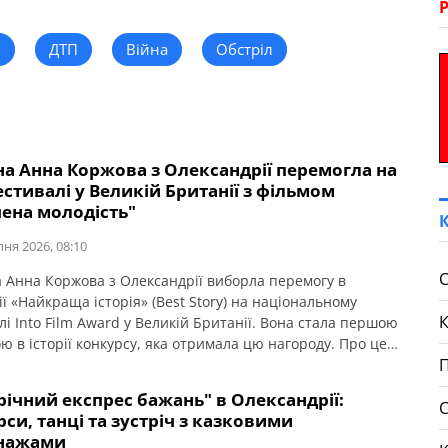
н
ДТП
Війна
Обстріл
на Анна Коржова з Олександрії перемогла на
стивалі у Великій Британії з фільмом
чена молодість"
пня 2026, 08:10
С
а Анна Коржова з Олександрії виборла перемогу в
ї «Найкраща історія» (Best Story) на національному
і Into Film Award у Великій Британії. Вона стала першою
ю в історії конкурсу, яка отримала цю нагороду. Про це
П
ляє Кіровоградська ОДА. Нагороду дівчині принесла її
метражна стрічка «Втрачена молодість». В основі сюжету
ічний експрес бажань" в Олександрії:
тний допис 17-річної дівчини, життя […]
си, танці та зустріч з казковими
нажами