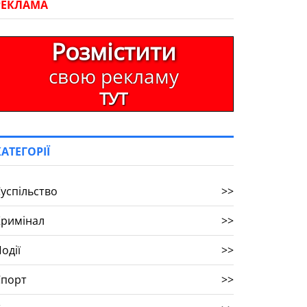
РЕКЛАМА
Розмістити
свою рекламу
ТУТ
КАТЕГОРІЇ
успільство
>>
Кримінал
>>
одії
>>
Спорт
>>