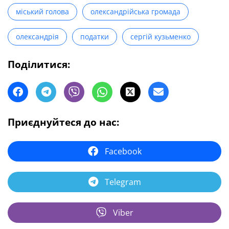
міський голова
олександрійська громада
олександрія
податки
сергій кузьменко
Поділитися:
Приєднуйтеся до нас:
Facebook
Telegram
Viber