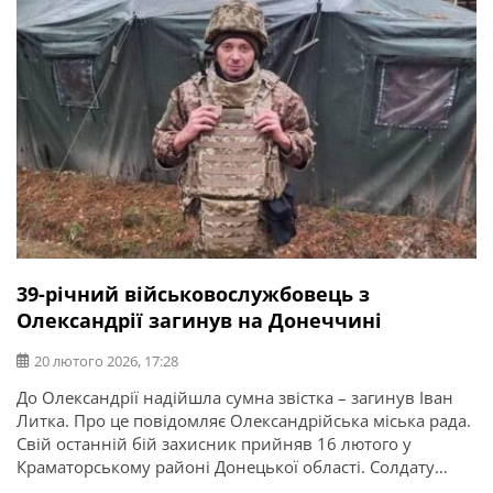
39-річний військовослужбовець з
Олександрії загинув на Донеччині
20 лютого 2026, 17:28
До Олександрії надійшла сумна звістка – загинув Іван
Литка. Про це повідомляє Олександрійська міська рада.
Свій останній бій захисник прийняв 16 лютого у
Краматорському районі Донецької області. Солдату
було 39 років. У нього залишилися два сини та два