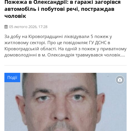
Пожежа в Олександрії: в гаражі загорівся
автомобіль і побутові речі, постраждав
чоловік
05 лютого 2026, 17:28
За добу на Кіровоградщині ліквідували 5 пожеж у
житловому секторі. Про це повідомляє ГУ ДСНС в
Кіровоградській області. На одній з пожеж у приватному
домоволодінні в м. Олександрія травмувався чоловік.
Там загорілися побутові речі та автомобіль у гаражі.
Постраждалий від госпіталізації відмовився.
Події