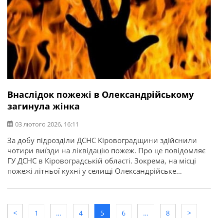
Внаслідок пожежі в Олександрійському
загинула жінка
03 лютого 2026, 16:11
За добу підрозділи ДСНС Кіровоградщини здійснили
чотири виїзди на ліквідацію пожеж. Про це повідомляє
ГУ ДСНС в Кіровоградській області. Зокрема, на місці
пожежі літньої кухні у селищі Олександрійське
рятувальники виявили тіло літньої жінки.
<
1
…
4
5
6
…
8
>