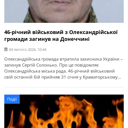
46-річний військовий з Олександрійської
громади загинув на Донеччині
04 лютого 2026, 10:44
Олександрійська громада втратила захисника України –
загинув Сергій Солонько. Про це повідомляє
Олександрійська міська рада. 46-річний військовий
свій останній бій прийняв 31 січня у Краматорському
районі Донецької області. У бійця залишилися син,
батьки, дві сестри і брат. Щирі співчуття рідним та
близьким. Вічна памʼять і слава Герою! Про час і місце
Події
прощання із Сергієм Солоньком […]