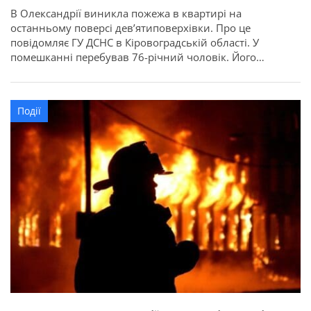
В Олександрії виникла пожежа в квартирі на
останньому поверсі дев’ятиповерхівки. Про це
повідомляє ГУ ДСНС в Кіровоградській області. У
помешканні перебував 76-річний чоловік. Його
евакуювали рятувальники, які прибули за викликом. На
щастя, він не зазнав травм і після огляду медиків від
госпіталізації відмовився. Пожежу оперативно
Події
ліквідували. Наразі її причину встановлюють фахівці.