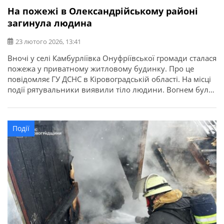
На пожежі в Олександрійському районі
загинула людина
23 лютого 2026, 13:41
Вночі у селі Камбурліївка Онуфріївської громади сталася
пожежа у приватному житловому будинку. Про це
повідомляє ГУ ДСНС в Кіровоградській області. На місці
події рятувальники виявили тіло людини. Вогнем було
охоплено покрівлю та побутові речі в оселі. Пожежу
ліквідовано. Наразі фахівці встановлюють причину
загоряння, особу загиблого та обставини його смерті.
Події