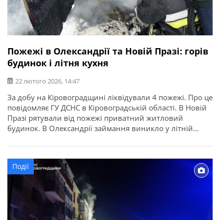
Пожежі в Олександрії та Новій Празі: горів
будинок і літня кухня
22 лютого 2026, 14:47
За добу на Кіровоградщині ліквідували 4 пожежі. Про це
повідомляє ГУ ДСНС в Кіровоградській області. В Новій
Празі рятували від пожежі приватний житловий
будинок. В Олександрії займання виникло у літній
кухні в приватному домоволодінні. На щастя, з
власників ніхто не постраждав.
Події