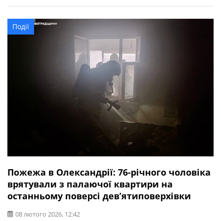
брати. Щиро співчуваємо рідним і близьким. Про час і
місце прощання із Іваном Литкою буде повідомлено
Події
додатково.
Пожежа в Олександрії: 76-річного чоловіка
врятували з палаючої квартири на
останньому поверсі дев’ятиповерхівки
08 лютого 2026, 12:42