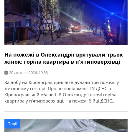
На пожежі в Олександрії врятували трьох
жінок: горіла квартира в п'ятиповерхівці
20 лютого 2026, 19:53
За добу на Кіровоградщині ліквідували три пожежі у
житловому секторі. Про це повідомляє ГУ ДСНС в
Кіровоградській області. В Олександрії вночі горіла
квартира у п’ятиповерхівці. На пожежі бійці ДСНС
врятовували трьох жінок. На щастя, усі живі й здорові.
Події