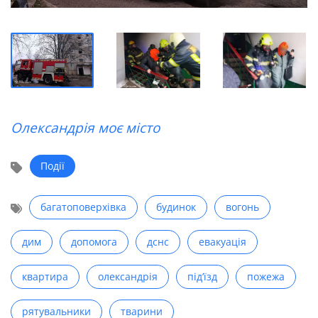
Олександрія моє місто
Події
багатоповерхівка
будинок
вогонь
дим
допомога
дснс
евакуація
квартира
олександрія
під’їзд
пожежа
рятувальники
тварини