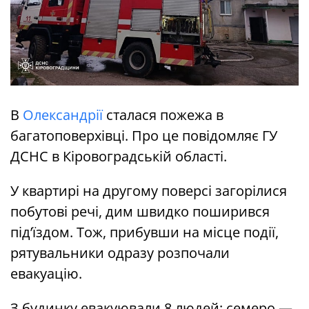
В
Олександрії
сталася пожежа в
багатоповерхівці. Про це повідомляє ГУ
ДСНС в Кіровоградській області.
У квартирі на другому поверсі загорілися
побутові речі, дим швидко поширився
під’їздом. Тож, прибувши на місце події,
рятувальники одразу розпочали
евакуацію.
З будинку евакуювали 8 людей: семеро —