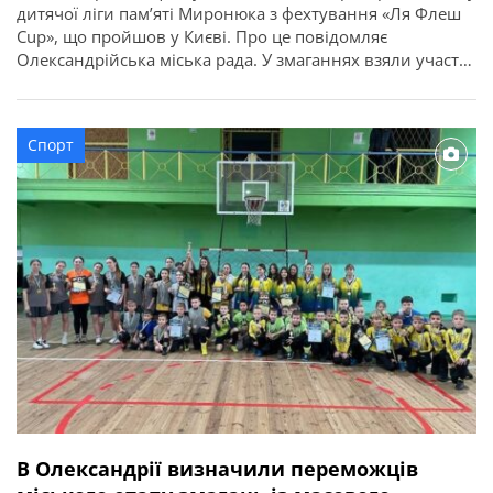
дитячої ліги пам’яті Миронюка з фехтування «Ля Флеш
Cup», що пройшов у Києві. Про це повідомляє
Олександрійська міська рада. У змаганнях взяли участь
понад 80 учасників та учасниць з різних областей
України. Олександрію представили вихованці
відділення фехтування КДЮСШ №2. За результатами
Спорт
поєдинків фехтувальниці у своїх категоріях вибороли:
Наші спортсмени показали […]
В Олександрії визначили переможців