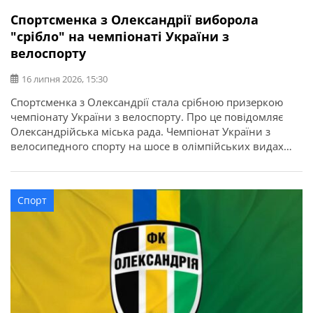
Спортсменка з Олександрії виборола
"срібло" на чемпіонаті України з
велоспорту
16 липня 2026, 15:30
Спортсменка з Олександрії стала срібною призеркою
чемпіонату України з велоспорту. Про це повідомляє
Олександрійська міська рада. Чемпіонат України з
велосипедного спорту на шосе в олімпійських видах
програми відбувся у місті Кам’янець-Подільський.
Найсильніші спортсмени з дев’яти областей України
змагалися за звання чемпіонів України в індивідуальній
Спорт
гонці на час та групових перегонах. Олександрію
представила вихованка відділення велоспорту […]