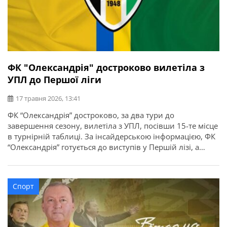
ФК "Олександрія" достроково вилетіла з
УПЛ до Першої ліги
17 травня 2026, 13:41
ФК “Олександрія” достроково, за два тури до
завершення сезону, вилетіла з УПЛ, посівши 15-те місце
в турнірній таблиці. За інсайдерською інформацією, ФК
“Олександрія” готується до виступів у Першій лізі, а
головний тренер Володимир Шаран збирає нових
гравців. Майже всі легіонери покинуть клуб. Шаран
зв’язувався з гравцями, які мають досвід виступів у
Спорт
Чемпіонаті України, та сказав, […]