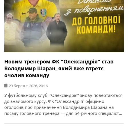
Новим тренером ФК "Олександрія" став
Володимир Шаран, який вже втретє
очолив команду
23 березня 2026, 20:16
У футбольному клубі “Олександрія” знову повертаються
до знайомого курсу. ФК “Олександрія” офіційно
оголосив про призначення Володимира Шарана на
посаду головного тренера — для 54-річного спеціаліста
це вже третє повернення до керма команди. У новому
етапі роботи наставник робитиме ставку на людей, із