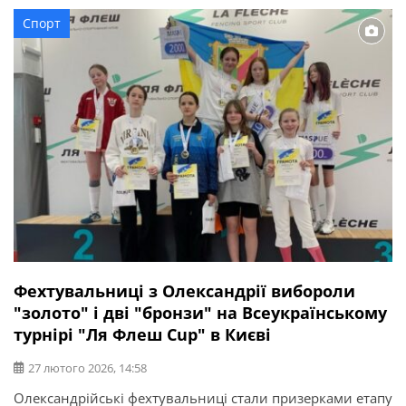
якими має спільний досвід співпраці в структурі другої
Спорт
команди. Разом із Шараном до […]
Фехтувальниці з Олександрії вибороли
"золото" і дві "бронзи" на Всеукраїнському
турнірі "Ля Флеш Cup" в Києві
27 лютого 2026, 14:58
Олександрійські фехтувальниці стали призерками етапу