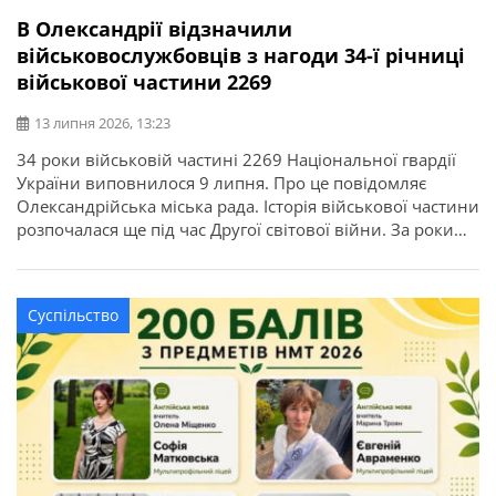
В Олександрії відзначили
військовослужбовців з нагоди 34-ї річниці
військової частини 2269
13 липня 2026, 13:23
34 роки військовій частині 2269 Національної гвардії
України виповнилося 9 липня. Про це повідомляє
Олександрійська міська рада. Історія військової частини
розпочалася ще під час Другої світової війни. За роки
служби її військовослужбовці виконували важливі
державні завдання, брали участь у ліквідації наслідків
аварії на Чорнобильській АЕС, рятувальних операціях та
Суспільство
інших відповідальних місіях. З нагоди річниці у […]