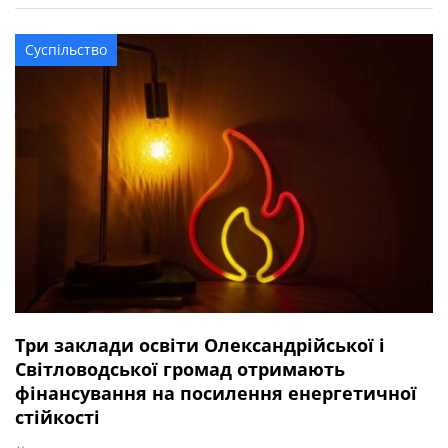
межах державної програми. З Олександрійської
громади сертифікати отримали вісім учасників бойових
Суспільство
дій, ветеранів: Валерій Полунін, Володимир Самойлов,
Андрій Радченко, Володимир Каменецький, Михайло
[…]
Три заклади освіти Олександрійської і
Світловодської громад отримають
фінансування на посилення енергетичної
стійкості