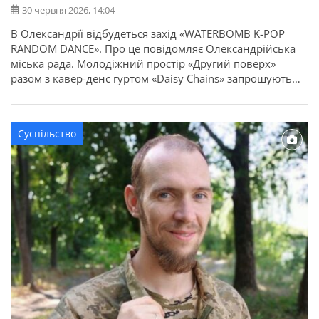
30 червня 2026, 14:04
В Олександрії відбудеться захід «WATERBOMB K-POP
RANDOM DANCE». Про це повідомляє Олександрійська
міська рада. Молодіжний простір «Другий поверх»
разом з кавер-денс гуртом «Daisy Chains» запрошують
всіх охочих на яскравий літній захід, який поєднає
танці, водяні розваги та живе спілкування. Коли: 1
липня Час: 15:00 Де: парк Шевченка, біля фонтану
Суспільство
Участь: безкоштовна На учасників чекають: Крім […]