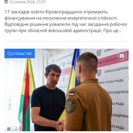
13 липня 2026, 15:57
17 закладів освіти Кіровоградщини отримають
фінансування на посилення енергетичної стійкості.
Відповідне рішення ухвалили під час засідання робочої
групи при обласній військовій адміністрації. Про це
повідомляє Кіровоградська ОДА. Для області
передбачено 22,7 мільйона гривень освітньої субвенції
з державного бюджету. Кошти спрямують на заходи, які
Суспільство
допоможуть закладам освіти стабільно працювати в
осінньо-зимовий період. Під час відбору враховували
[…]