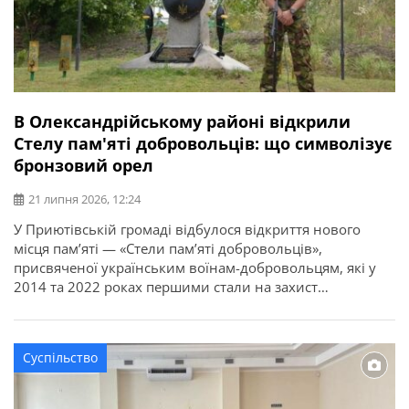
В Олександрійському районі відкрили
Стелу пам'яті добровольців: що символізує
бронзовий орел
21 липня 2026, 12:24
У Приютівській громаді відбулося відкриття нового
місця пам’яті — «Стели пам’яті добровольців»,
присвяченої українським воїнам-добровольцям, які у
2014 та 2022 роках першими стали на захист
незалежності, територіальної цілісності та свободи
України. Про це повідомляє Олександрійська РДА.
Ініціатором створення меморіалу став житель громади,
Суспільство
ветеран, доброволець, учасник антитерористичної
операції та захисник України Ігор Погрібний (позивний
«Змій»). Саме […]