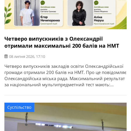
Четверо випускників з Олександрії
отримали максимальні 200 балів на НМТ
08 липня 2026, 17:10
Четверо випускників закладів освіти Олександрійської
громади отримали 200 балів на НМТ. Про це повідомляє
Олександрійська міська рада. Максимальний результат
за національний мультипредметний тест мають:
Цьогоріч у закладах освіти Олександрійської громади
базову загальну середню освіту здобули 897 учнів, із
яких 45 отримали свідоцтва з відзнакою. Повну
Суспільство
загальну середню освіту здобули 432 випускники, з них
58 – […]