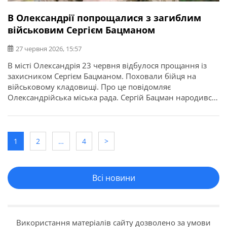
В Олександрії попрощалися з загиблим
військовим Сергієм Бацманом
27 червня 2026, 15:57
В місті Олександрія 23 червня відбулося прощання із
захисником Сергієм Бацманом. Поховали бійця на
військовому кладовищі. Про це повідомляє
Олександрійська міська рада. Сергій Бацман народився
27 липня 1993 року в місті Вугледар, Донецької області.
Середню освіту здобув у Вугледарській школі №2.
Продовжив навчання в професійно-технічному
училищі, де здобув кваліфікацію машиніст електровоза.
1
2
…
4
>
Життя випробовувало Сергія на […]
Всі новини
Використання матеріалів сайту дозволено за умови