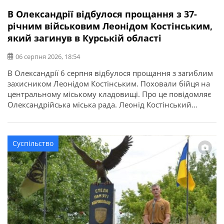
В Олександрії відбулося прощання з 37-
річним військовим Леонідом Костінським,
який загинув в Курській області
06 серпня 2026, 18:54
В Олександрії 6 серпня відбулося прощання з загиблим
захисником Леонідом Костінським. Поховали бійця на
центральному міському кладовищі. Про це повідомляє
Олександрійська міська рада. Леонід Костінський
народився 21 березня 1988 року в селі Косівка
Олександрійського району. Згодом разом із родиною
переїхав до села Василівка Онуфріївського району, де
Суспільство
навчався у місцевій школі та здобув середню освіту.
Саме […]