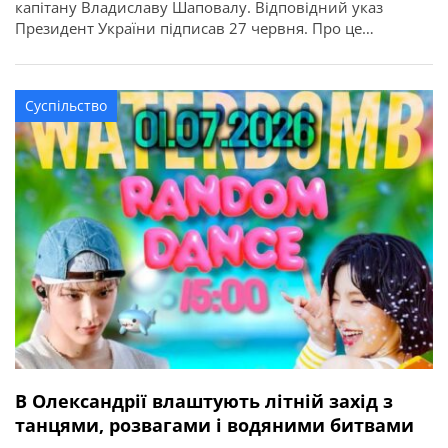
капітану Владиславу Шаповалу. Відповідний указ
Президент України підписав 27 червня. Про це
повідомляє Олександрійська міська рада.
Військовослужбовець 3-ї бригади оперативного
призначення Владислав Шаповал разом із
Суспільство
побратимами боронив Харківщину, згодом виконував
бойові завдання на Бахмутському напрямку.
Командуючи ротою, він неодноразово відбивав атаки
ворога. Також […]
В Олександрії влаштують літній захід з
танцями, розвагами і водяними битвами