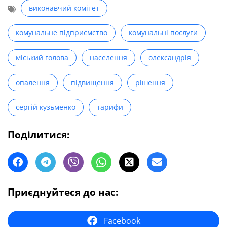
виконавчий комітет
комунальне підприємство
комунальні послуги
міський голова
населення
олександрія
опалення
підвищення
рішення
сергій кузьменко
тарифи
Поділитися:
Приєднуйтеся до нас:
Facebook