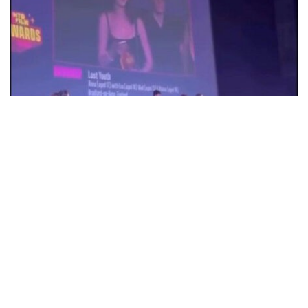
18-річна Анна Коржова з Олександрії
перемогла на кінофестивалі у Великій
Британії з фільмом "Втрачена молодість"
Суспільство