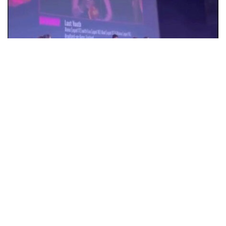
18-річна Анна Коржова з Олександрії
перемогла на кінофестивалі у Великій
Британії з фільмом "Втрачена молодість"
Суспільство