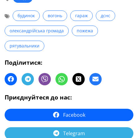
будинок
вогонь
гараж
дснс
олександрійська громада
пожежа
рятувальники
Поділитися:
Приєднуйтеся до нас:
Facebook
Telegram