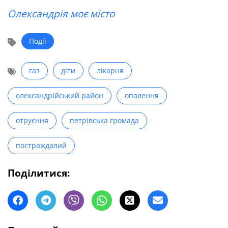
Олександрія моє місто
Події
газ
діти
лікарня
олександрійський район
опалення
отруєння
петрівська громада
постраждалий
Поділитися: