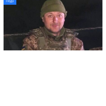
Події
37-річний військовий з Олександрійської
громади Леонід Костінський загинув в
Курській області
Події