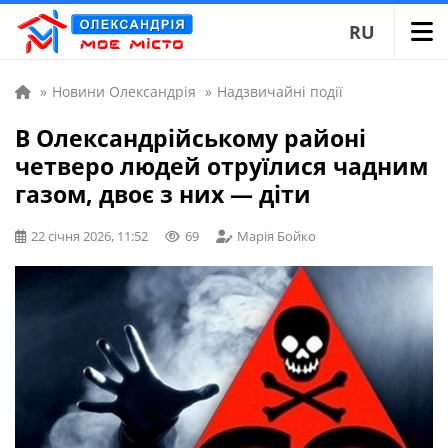
RU
»
Новини Олександрія
»
Надзвичайні події
В Олександрійському районі
четверо людей отруїлися чадним
газом, двоє з них — діти
22 січня 2026, 11:52
69
Марія Бойко