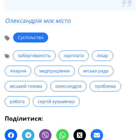
Олександрія моє місто
Суспільство
заборгованість
зарплата
лікар
лікарня
медпрацівник
міська рада
міський голова
олександрія
проблема
робота
сергій кузьменко
Поділитися: