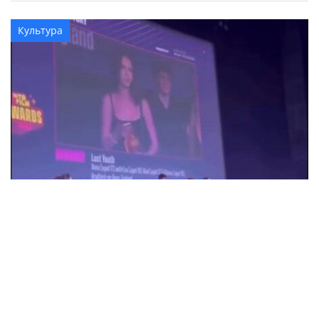
Культура
18-річна Анна Коржова з Олександрії
перемогла на кінофестивалі у Великій
Британії з фільмом "Втрачена молодість"
Суспільство