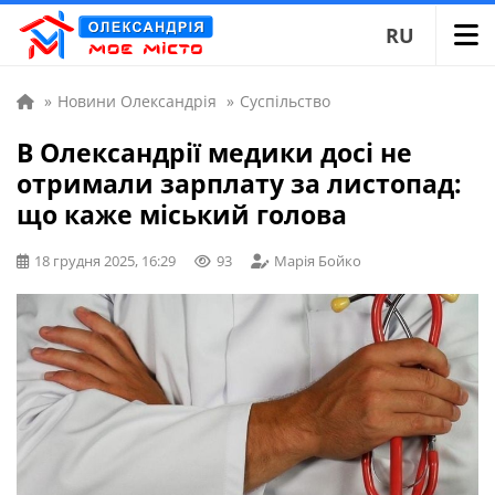
RU
»
Новини Олександрія
»
Суспільство
В Олександрії медики досі не
отримали зарплату за листопад:
що каже міський голова
18 грудня 2025, 16:29
93
Марія Бойко