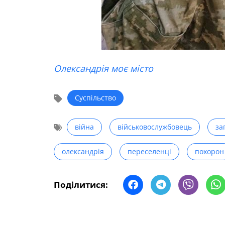
Олександрія моє місто
Суспільство
війна
військовослужбовець
за
олександрія
переселенці
похорон
Поділитися: