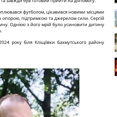
 та завжди був готовий прийти на допомогу.
оплювався футболом, цікавився новими місцями
ю опорою, підтримкою та джерелом сили. Сергій
ину. Однією з його мрій було усиновити дитину
.
2024 року біля Кліщіївки Бахмутського району