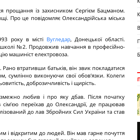
К
ося прощання із захисником Сергієм Бацманом.
щі. Про це повідомляє Олександрійська міська
993 року в місті
Вугледар
, Донецької області.
П
й школі №2. Продовжив навчання в професійно-
ацію машиніст електровоза.
Б
. Рано втративши батьків, він звик покладатися
м, сумлінно виконуючи свої обов’язки. Колеги
овитість, доброзичливість і щирість.
езмежно любив і про яку дбав. Після початку
 сім’єю переїхав до Олександрії, де працював
ілізований до лав Збройних Сил України та став
им і відкритим до людей. Він мав гарне почуття