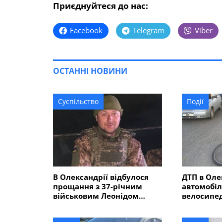
Приєднуйтеся до нас:
Facebook
Telegram
Viber
ОСТАННІ НОВИНИ
Суспільство
Події
В Олександрії відбулося
ДТП в Оле
прощання з 37-річним
автомобіл
військовим Леонідом
велосипед
Костінським, який загинув
пішохідно
в Курській області