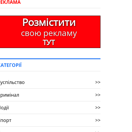
РЕКЛАМА
Розмістити
свою рекламу
ТУТ
КАТЕГОРІЇ
успільство
>>
Кримінал
>>
одії
>>
Спорт
>>