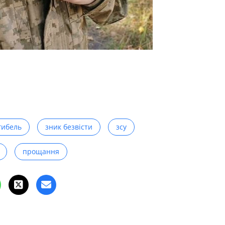
гибель
зник безвісти
зсу
прощання