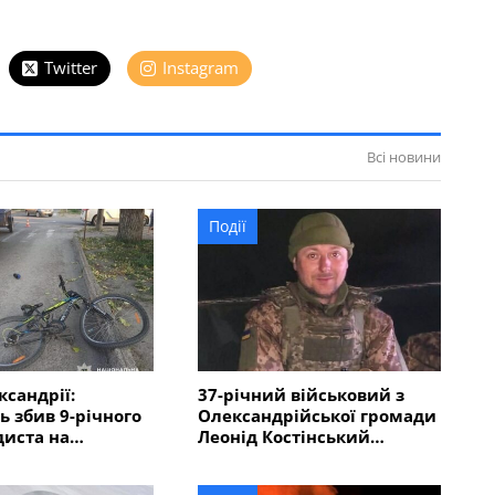
Twitter
Instagram
Всі новини
Події
ксандрії:
37-річний військовий з
ь збив 9-річного
Олександрійської громади
иста на
Леонід Костінський
му переході
загинув в Курській області