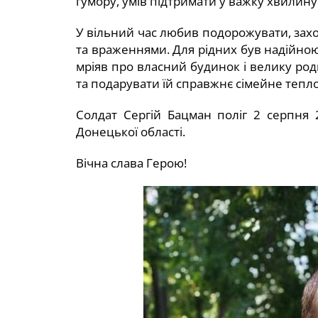
гумору, умів підтримати у важку хвилину
У вільний час любив подорожувати, зах
та враженнями. Для рідних був надійно
мріяв про власний будинок і велику род
та подарувати їй справжнє сімейне тепло
Солдат Сергій Бацман поліг 2 серпня 
Донецької області.
Вічна слава Герою!