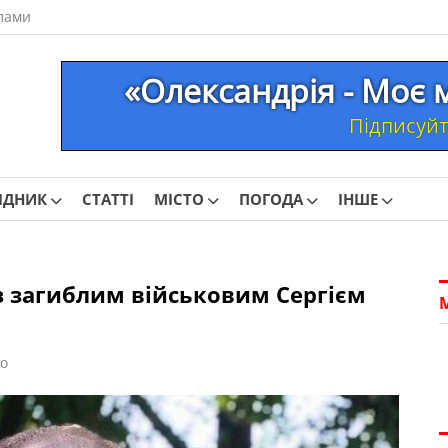
лами
«Олександрія - Моє 
Підписуйте
ІДНИК
СТАТТІ
МІСТО
ПОГОДА
ІНШЕ
з загиблим військовим Сергієм
ко