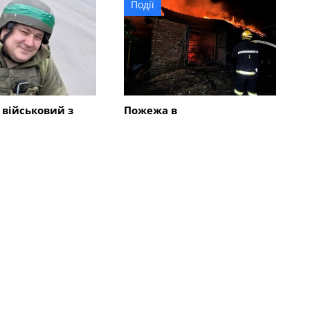
Події
 військовий з
Пожежа в
ії загинув в
Олександрійському
ій області
районі: вогонь спалахнув у
приватному
домоволодінні
Всі новини
во
Суспільство