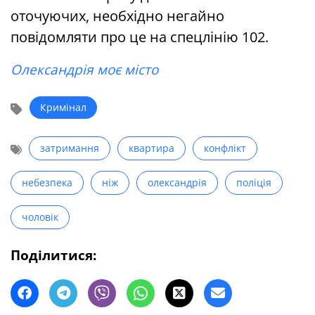
оточуючих, необхідно негайно
повідомляти про це на спецлінію 102.
Олександрія моє місто
Кримінал
затримання
квартира
конфлікт
небезпека
ніж
олександрія
поліція
чоловік
Поділитися: