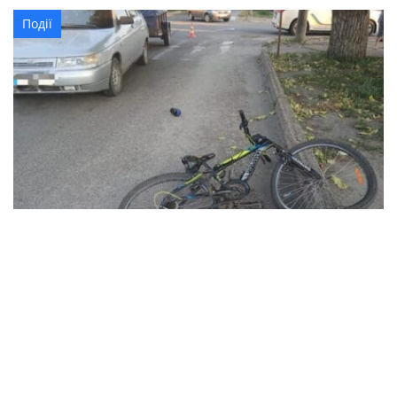
Події
ДТП в Олександрії: автомобіль збив 9-
річного велосипедиста на пішохідному
переході
Події