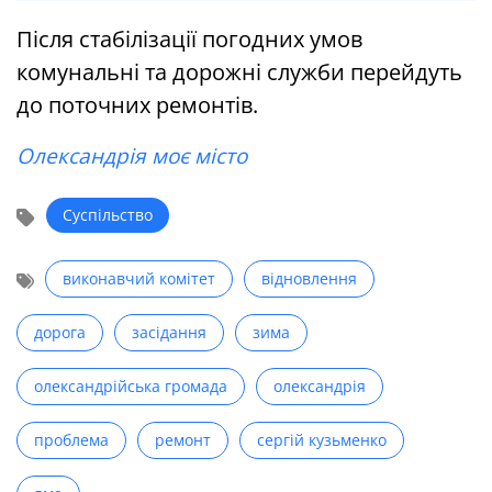
Після стабілізації погодних умов
комунальні та дорожні служби перейдуть
до поточних ремонтів.
Олександрія моє місто
Суспільство
виконавчий комітет
відновлення
дорога
засідання
зима
олександрійська громада
олександрія
проблема
ремонт
сергій кузьменко