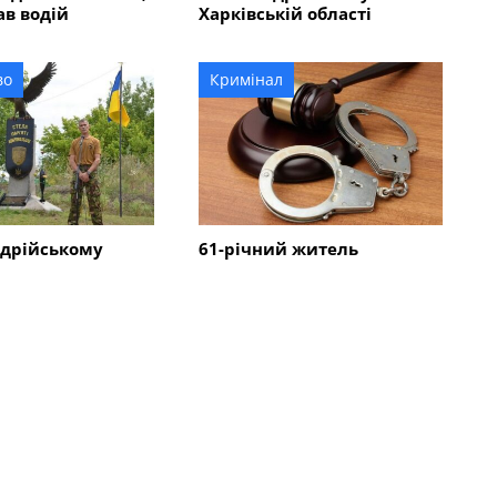
в водій
Харківській області
во
Кримінал
ндрійському
61-річний житель
дкрили Стелу
Олександрійського району
обровольців: що
постане перед судом за
є бронзовий
постріл у поліцейський
автомобіль
Всі новини
во
Суспільство