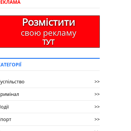
РЕКЛАМА
Розмістити
свою рекламу
ТУТ
КАТЕГОРІЇ
успільство
>>
Кримінал
>>
одії
>>
Спорт
>>