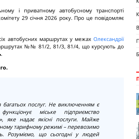
К
ьному і приватному автобусному транспорті
омітету 29 січня 2026 року. Про це повідомляє
сіх автобусних маршрутах у межах
Олександрії
П
аршрутах №№ 81/2, 81/3, 81/4, що курсують до
ь
.
Б
го.
із багатьох послуг. Не виключенням є
функціонує міське підприємство
», яке надає якісні послуги. Майже
дному тарифному режимі – перевозимо
ь. Розуміємо, що сьогодні у людей