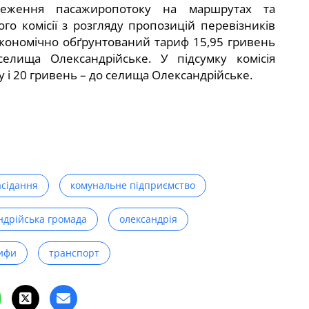
теження пасажиропотоку на маршрутах та
го комісії з розгляду пропозицій перевізників
кономічно обґрунтований тариф 15,95 гривень
елища Олександрійське. У підсумку комісія
 і 20 гривень – до селища Олександрійське.
асідання
комунальне підприємство
ндрійська громада
олександрія
ифи
транспорт