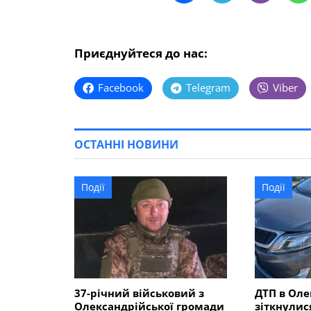
Приєднуйтеся до нас:
Facebook
Telegram
Viber
ОСТАННІ НОВИНИ
Події
Події
37-річний військовий з
ДТП в Оле
Олександрійської громади
зіткнулис