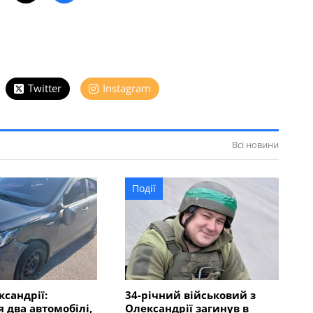
Twitter
Instagram
Всі новини
Події
ксандрії:
34-річний військовий з
я два автомобілі,
Олександрії загинув в