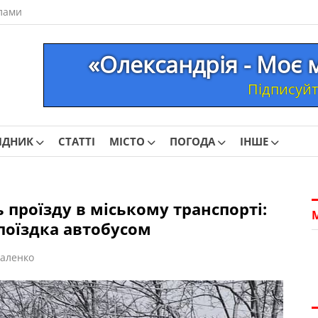
лами
«Олександрія - Моє 
Підписуйте
ІДНИК
СТАТТІ
МІСТО
ПОГОДА
ІНШЕ
ь проїзду в міському транспорті:
поїздка автобусом
аленко