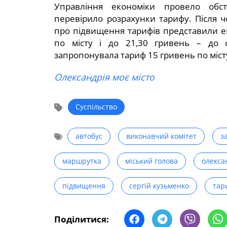
Управління економіки провело обс
перевірило розрахунки тарифу. Після чо
про підвищення тарифів представили е
по місту і до 21,30 гривень – до с
запропонувала тариф 15 гривень по місту
Олександрія моє місто
Суспільство
автобус
виконавчий комітет
з
маршрутка
міський голова
олекса
підвищення
сергій кузьменко
тар
Поділитися: