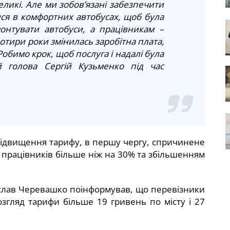
еликі. Але ми зобов’язані забезпечити
ся в комфортних автобусах, щоб була
монтувати автобуси, а працівникам –
чотири роки змінилась заробітна плата,
Робимо крок, щоб послуга і надалі була
й голова Сергій Кузьменко під час
підвищення тарифу, в першу чергу, спричинене
и працівників більше ніж на 30% та збільшенням
слав Черевашко поінформував, що перевізники
озгляд тарифи більше 19 гривень по місту і 27