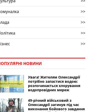
ультура
>>
Комуналка
>>
Влада
>>
олітика
>>
ізнес
>>
ПОПУЛЯРНІ НОВИНИ
Увага! Жителям Олександрії
потрібно запастися водою:
розпочинається хлорування
водопровідних мереж
49-річний військовий з
Олександрії загинув під час
виконання бойового завдання