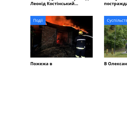
Леонід Костінський
постражда
загинув в Курській області
Події
Суспільст
Пожежа в
В Олекса
Олександрійському
районі ві
районі: вогонь спалахнув у
пам'яті д
приватному
символізу
домоволодінні
орел
СХОЖІ НОВИНИ
Суспільство
Суспільст