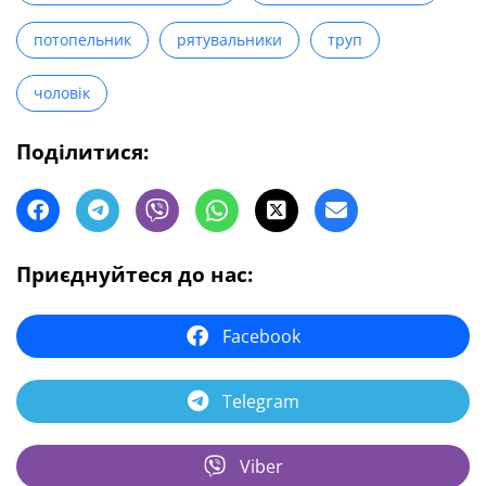
потопельник
рятувальники
труп
чоловік
Поділитися:
Приєднуйтеся до нас:
Facebook
Telegram
Viber