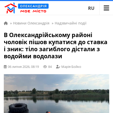
RU
»
Новини Олександрія
»
Надзвичайні події
В Олександрійському районі
чоловік пішов купатися до ставка
і зник: тіло загиблого дістали з
водойми водолази
06 липня 2026, 08:19
84
Марія Бойко