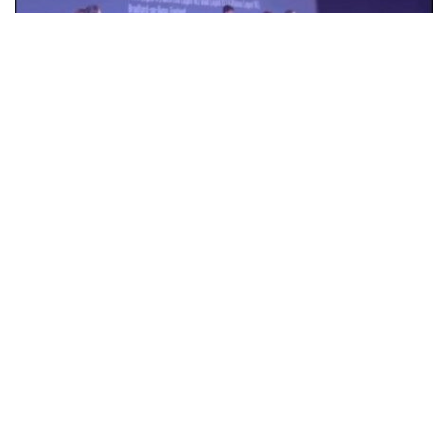
18-річна Анна Коржова з Олександрії
перемогла на кінофестивалі у Великій
Британії з фільмом "Втрачена молодість"
Суспільство