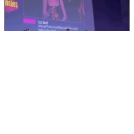
18-річна Анна Коржова з Олександрії
перемогла на кінофестивалі у Великій
Британії з фільмом "Втрачена молодість"
Суспільство