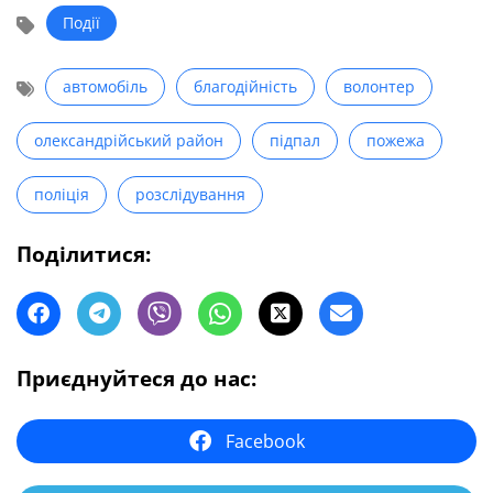
Події
автомобіль
благодійність
волонтер
олександрійський район
підпал
пожежа
поліція
розслідування
Поділитися:
Приєднуйтеся до нас:
Facebook