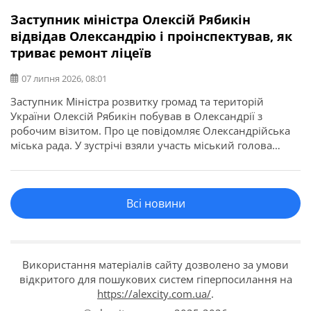
Заступник міністра Олексій Рябикін
відвідав Олександрію і проінспектував, як
триває ремонт ліцеїв
07 липня 2026, 08:01
Заступник Міністра розвитку громад та територій
України Олексій Рябикін побував в Олександрії з
робочим візитом. Про це повідомляє Олександрійська
міська рада. У зустрічі взяли участь міський голова
Сергій Кузьменко, голова Кіровоградської ОВА Андрій
Райкович, голова Олександрійської РВА Ольга
Коріненко, керівники освітньої галузі, навчальних
Всі новини
закладів та представники підрядної організації. Вони
оглянули хід реалізації двох важливих для […]
Використання матеріалів сайту дозволено за умови
відкритого для пошукових систем гіперпосилання на
https://alexcity.com.ua/
.