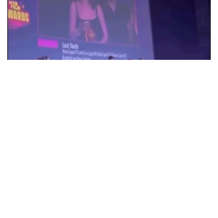
18-річна Анна Коржова з Олександрії
перемогла на кінофестивалі у Великій
Британії з фільмом "Втрачена молодість"
Суспільство