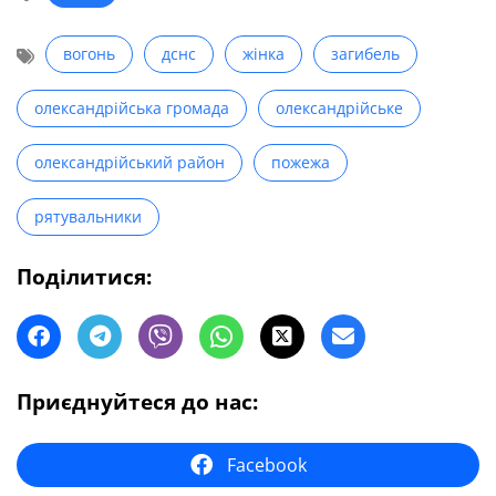
вогонь
дснс
жінка
загибель
олександрійська громада
олександрійське
олександрійський район
пожежа
рятувальники
Поділитися:
Приєднуйтеся до нас:
Facebook