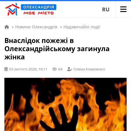
RU
»
Новини Олександрія
»
Надзвичайні події
Внаслідок пожежі в
Олександрійському загинула
жінка
03 лютого 2026, 16:11
64
Олена Коваленко