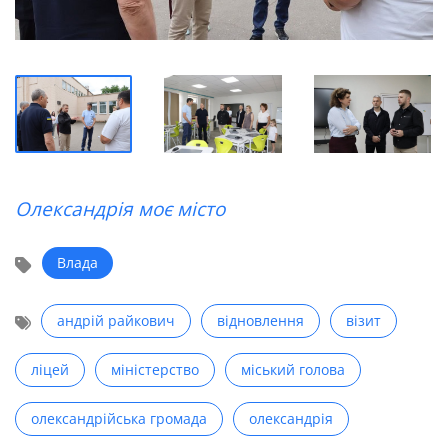
Олександрія моє місто
Влада
андрій райкович
відновлення
візит
ліцей
міністерство
міський голова
олександрійська громада
олександрія