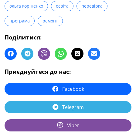
ольга коріненко
освіта
перевірка
програма
ремонт
Поділитися:
Приєднуйтеся до нас:
Facebook
Telegram
Viber