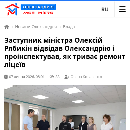
RU
»
Новини Олександрія
»
Влада
Заступник міністра Олексій
Рябикін відвідав Олександрію і
проінспектував, як триває ремонт
ліцеїв
07 липня 2026, 08:01
33
Олена Коваленко