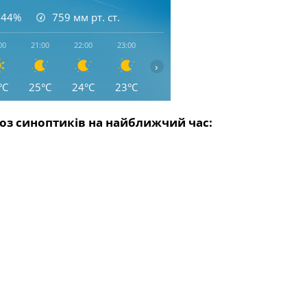
44%
759
мм рт. ст.
00
21:00
22:00
23:00
00:00
01:00
02:00
03:0
›
°C
25°C
24°C
23°C
22°C
22°C
22°C
21°
з синоптиків на найближчий час: