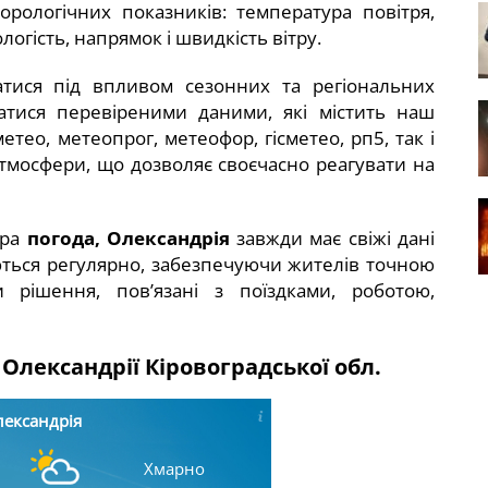
рологічних показників: температура повітря,
логість, напрямок і швидкість вітру.
тися під впливом сезонних та регіональних
атися перевіреними даними, які містить наш
метео, метеопрог, метеофор, гісметео, рп5, так і
тмосфери, що дозволяє своєчасно реагувати на
ура
погода, Олександрія
завжди має свіжі дані
ються регулярно, забезпечуючи жителів точною
рішення, пов’язані з поїздками, роботою,
Олександрії Кіровоградської обл.
ександрія
Хмарно