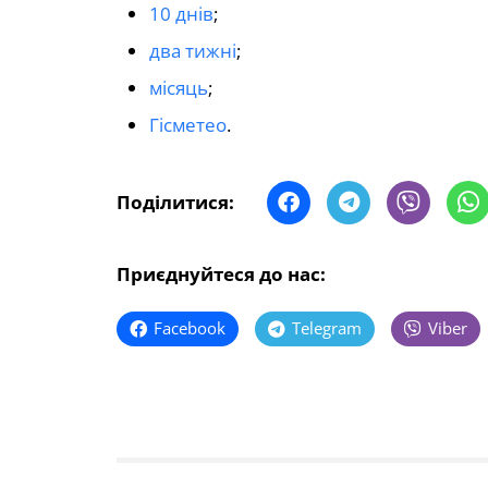
10 днів
;
два тижні
;
місяць
;
Гісметео
.
Поділитися:
Приєднуйтеся до нас:
Facebook
Telegram
Viber