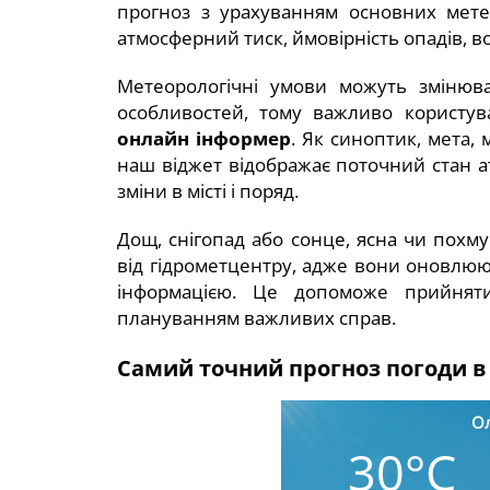
прогноз з урахуванням основних метео
атмосферний тиск, ймовірність опадів, во
Метеорологічні умови можуть змінюва
особливостей, тому важливо користув
онлайн інформер
. Як синоптик, мета, 
наш віджет відображає поточний стан а
зміни в місті і поряд.
Дощ, снігопад або сонце, ясна чи похм
від гідрометцентру, адже вони оновлю
інформацією. Це допоможе прийняти 
плануванням важливих справ.
Самий точний прогноз погоди в 
Ол
30°C