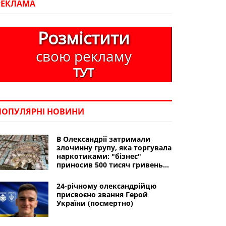
РЕКЛАМА
Розмістити
свою рекламу
ТУТ
ПОПУЛЯРНІ НОВИНИ
В Олександрії затримали
злочинну групу, яка торгувала
наркотиками: "бізнес"
приносив 500 тисяч гривень
на місяць
24-річному олександрійцю
присвоєно звання Герой
України (посмертно)