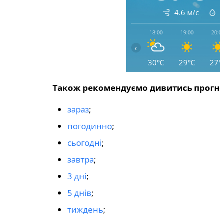
4.6 м/с
18:00
19:00
20:
‹
30°C
29°C
27
Також рекомендуємо дивитись прогно
зараз
;
погодинно
;
сьогодні
;
завтра
;
3 дні
;
5 днів
;
тиждень
;