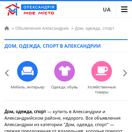
UA
»
Объявления Александрия
»
Дом, одежда, спорт
ДОМ, ОДЕЖДА, СПОРТ В АЛЕКСАНДРИИ
Мебель, интерьер
Одежда, обувь
Хозяйственные
Дет
Мебель, интерьер
Одежда, обувь
Хозяйственные
Дет
товары
товары
Дом, одежда, спорт
— купить в Александрии и
Александрийском районе, недорого. Все объявления
Александрии из категории "Дом, одежда, спорт" —
свежие предложения от владельцев, которые помогут