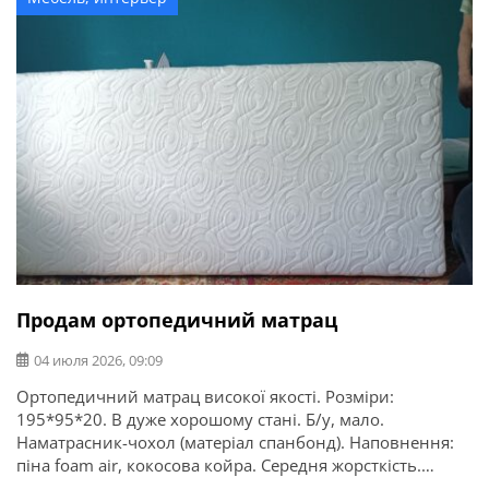
Продам ортопедичний матрац
04 июля 2026, 09:09
Ортопедичний матрац високої якості. Розміри:
195*95*20. В дуже хорошому стані. Б/у, мало.
Наматрасник-чохол (матеріал спанбонд). Наповнення:
піна foam air, кокосова койра. Середня жорсткість.
Район перемоги. Самовивіз.