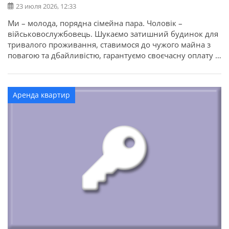
23 июля 2026, 12:33
Ми – молода, порядна сімейна пара. Чоловік –
військовослужбовець. Шукаємо затишний будинок для
тривалого проживання, ставимося до чужого майна з
повагою та дбайливістю, гарантуємо своєчасну оплату й
чистоту. Разом із нами проживають наші домашні
улюбленці – двоє котиків породи сфінкс та вихована
собака. Тварини домашні, доглянуті, не псують меблі та
Аренда квартир
не створюють незручностей. За потреби […]