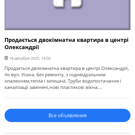
Продається двокімнатна квартира в центрі
Олександрії
18 декабря 2025, 14:58
Продається двокімнатна квартира в центрі Олександрії,
по вул. Усика. Без ремонту, з індивідуальним
опаленням,тепла і затишна. Труби водопостачання і
каналізації замінені,нові пластикові вікна.
Відремонтована покрівля. Відремонтований балкон
(нові перила, новий дах, стяжка на полу). Дружні сусіди.
Поряд ЛІТ, школа 9, Індустріальний технікум, магазини,
відділення Нової пошти і кафе, пл. Соборна. Не
Все объявления
дивлячись на поверховість, завжди […]