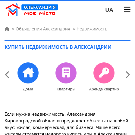
UA
»
Объявления Александрия
»
Недвижимость
КУПИТЬ НЕДВИЖИМОСТЬ В АЛЕКСАНДРИИ
Дома
Квартиры
Аренда квартир
Ар
Дома
Квартиры
Аренда квартир
Ар
Если нужна недвижимость, Александрия
Кировоградской области предлагает объекты на любой
вкус: жилая, коммерческая, для бизнеса. Чаще всего
жители стремятся недорого купить дом в Александрии,