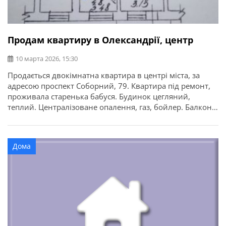
Продам квартиру в Олександрії, центр
10 марта 2026, 15:30
Продається двокімнатна квартира в центрі міста, за
адресою проспект Соборний, 79. Квартира під ремонт,
проживала старенька бабуся. Будинок цегляний,
теплий. Централізоване опалення, газ, бойлер. Балкон
— євро. Вікна на дві сторони: в двір та на проспект.
Зручне розташування, поруч всі необхідні магазини,
аптеки, ТЦ Плаза через дорогу.
Дома