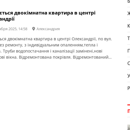
Б
и, аптеки, ТЦ Плаза через дорогу.
ється двокімнатна квартира в центрі
Ж
андрії
абря 2025, 14:58
Александрия
Т
ься двокімнатна квартира в центрі Олександрії, по вул.
Без ремонту, з індивідуальним опаленням,тепла і
 Труби водопостачання і каналізації замінені,нові
ові вікна. Відремонтована покрівля. Відремонтований
С
нові перила, новий дах, стяжка на полу). Дружні сусіди.
Т, школа 9, Індустріальний технікум, магазини,
ня Нової пошти і кафе, пл. Соборна. Не дивлячись на
У
ість, завжди […]