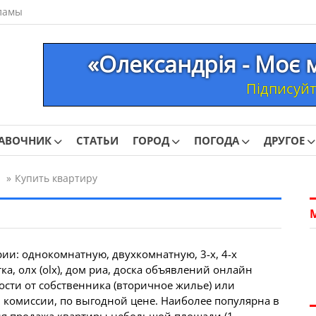
ламы
«Олександрія - Моє 
Підписуйте
АВОЧНИК
СТАТЬИ
ГОРОД
ПОГОДА
ДРУГОЕ
»
Купить квартиру
рии: однокомнатную, двухкомнатную, 3-х, 4-х
ка, олх (olx), дом риа, доска объявлений онлайн
сти от собственника (вторичное жилье) или
, комиссии, по выгодной цене. Наиболее популярна в