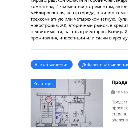
Кировоградской области и городе Александр
комнатная, 2-х комнатная), с ремонтом, ав
меблированная, центр города, в жилом комп
трехкомнатную или четырехкомнатную. Купит
новостройка, ЖК, вторичный рынок, в кредит,
недвижимости, частных риелторов. Выбирайт
проживания, инвестиции или сдачи в аренду
Все объявления
Добавить объявлени
Продам
Квартиры
10 мар
Продаєт
проспек
старень
опалення
двір та 