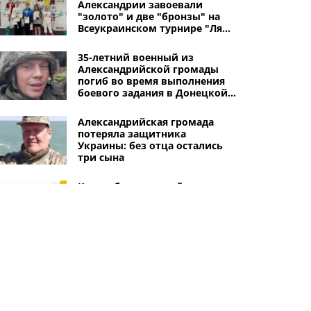
Александрии завоевали
"золото" и две "бронзы" на
Всеукраинском турнире "Ля
Флеш Cup" в Киеве
35-летний военный из
Александрийской громады
погиб во время выполнения
боевого задания в Донецкой
области
Александрийская громада
потеряла защитника
Украины: без отца остались
три сына
Каким будет второй день
празднования Дня города
Александрии: афиша
61-летний житель
Александрийского района
предстанет перед судом за
выстрел в полицейский
автомобиль