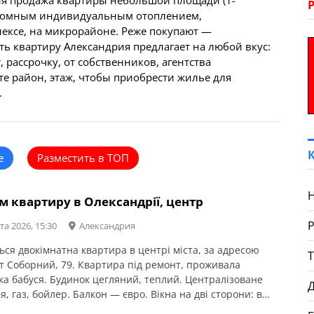
ия продажа квартиры небольшой площади (1-
тономным индивидуальным отоплением,
лексе, на микрорайоне. Реже покупают —
ь квартиру Александрия предлагает на любой вкус:
 рассрочку, от собственников, агентства
е район, этаж, чтобы приобрести жилье для
.
е
Разместить в ТОП
 квартиру в Олександрії, центр
та 2026, 15:30
Александрия
ься двокімнатна квартира в центрі міста, за адресою
т Соборний, 79. Квартира під ремонт, проживала
ка бабуся. Будинок цегляний, теплий. Централізоване
Д
, газ, бойлер. Балкон — євро. Вікна на дві сторони: в
на проспект. Зручне розташування, поруч всі необхідні