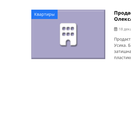
магазин
Прода
Квартиры
Олекс
18 дек
Продаєт
Усика. 
затишна.
пластик
балкон (
Поряд ЛІ
відділен
поверхов