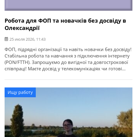
Робота для ФОП та новачків без досвіду в
Олександрії
25 июля 2026, 11:43
ФОП, підрядні організації та навіть новачки без досвіду!
Стабільна робота та навчання з підключення інтернету
(PON/FTTH). ​Запрошуємо до вигідної та довгострокової
співпраці! Маєте досвід у телекомунікаціях чи готові
опанувати затребувану професію з нуля? Чекаємо саме
на вас — забезпечимо стабільними замовленнями та
навчимо всім тонкощам справи!
Ищу работу