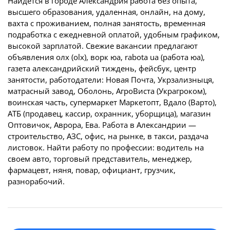
Найдется в городе Александрия работа без опыта,
высшего образования, удаленная, онлайн, на дому,
вахта с проживанием, полная занятость, временная
подработка с ежедневной оплатой, удобным графиком,
высокой зарплатой. Свежие вакансии предлагают
объявления олх (olx), ворк юа, rabota ua (работа юа),
газета александрийский тиждень, фейсбук, центр
занятости, работодатели: Новая Почта, Укрзализныця,
матрасный завод, Оболонь, АгроВиста (Украгроком),
воинская часть, супермаркет Маркетопт, Вдало (Варто),
АТБ (продавец, кассир, охранник, уборщица), магазин
Оптовичок, Аврора, Ева. Работа в Александрии —
строительство, АЗС, офис, на рынке, в такси, раздача
листовок. Найти работу по профессии: водитель на
своем авто, торговый представитель, менеджер,
фармацевт, няня, повар, официант, грузчик,
разнорабочий.