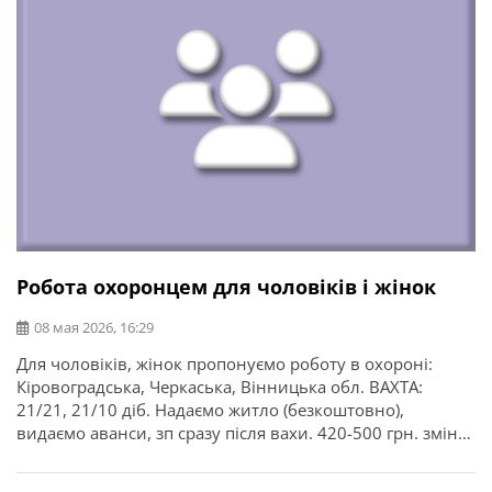
Робота охоронцем для чоловіків і жінок
08 мая 2026, 16:29
Для чоловіків, жінок пропонуємо роботу в охороні:
Кіровоградська, Черкаська, Вінницька обл. ВАХТА:
21/21, 21/10 діб. Надаємо житло (безкоштовно),
видаємо аванси, зп сразу після вахи. 420-500 грн. зміна
Обов’язки: Патрулювання терріторії Телефон: з 9:00 до
19:00 пн-пт.