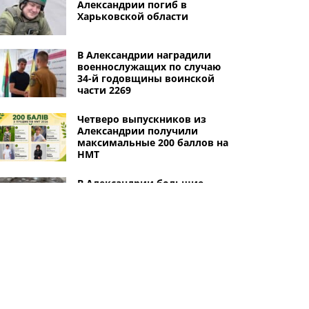
Александрии погиб в
Харьковской области
В Александрии наградили
военнослужащих по случаю
34-й годовщины воинской
части 2269
Четверо выпускников из
Александрии получили
максимальные 200 баллов на
НМТ
В Александрии большие
проблемы с дорогами: начаты
аварийные зимние ремонты
асфальтного покрытия
39-летний военнослужащий
из Александрии погиб в
Донецкой области