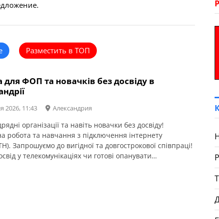
едложение.
е
Разместить в ТОП
 для ФОП та новачків без досвіду в
андрії
я 2026, 11:43
Александрия
рядні організації та навіть новачки без досвіду!
на робота та навчання з підключення інтернету
H). ​Запрошуємо до вигідної та довгострокової співпраці!
свід у телекомунікаціях чи готові опанувати
вану професію з нуля? Чекаємо саме на вас —
чимо стабільними замовленнями та навчимо всім
м справи!
Д