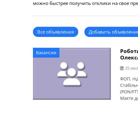
можно быстрее получить отклики на свое пр
Все объявления
Добавить объявлени
Робота
Вакансии
Олекс
25 июл
ФОП, під
Стабіль
(PON/FTT
Маєте до
затребу
забезпе
тонкоща