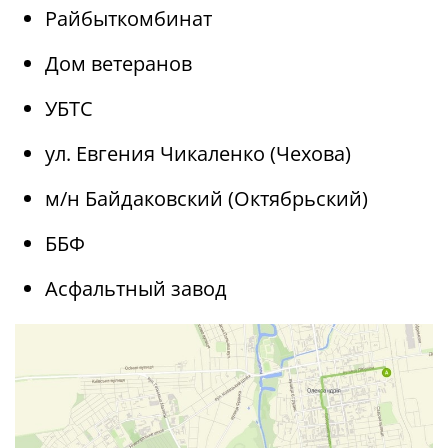
Райбыткомбинат
Дом ветеранов
УБТС
ул. Евгения Чикаленко (Чехова)
м/н Байдаковский (Октябрьский)
ББФ
Асфальтный завод