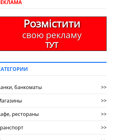
РЕКЛАМА
Розмістити
свою рекламу
ТУТ
КАТЕГОРИИ
анки, банкоматы
>>
Магазины
>>
афе, рестораны
>>
Транспорт
>>