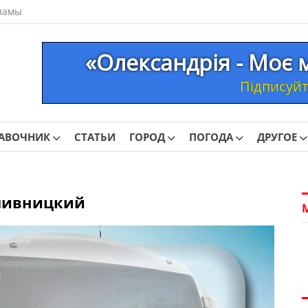
ламы
«Олександрія - Моє 
Підписуйте
АВОЧНИК
СТАТЬИ
ГОРОД
ПОГОДА
ДРУГОЕ
опивницкий