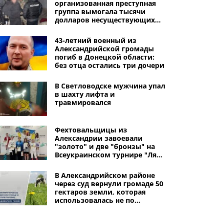
организованная преступная
группа вымогала тысячи
долларов несуществующих
долгов: ее покрывали
"криминальные авторитеты"
43-летний военный из
Александрийской громады
погиб в Донецкой области:
без отца остались три дочери
В Светловодске мужчина упал
в шахту лифта и
травмировался
Фехтовальщицы из
Александрии завоевали
"золото" и две "бронзы" на
Всеукраинском турнире "Ля
Флеш Cup" в Киеве
В Александрийском районе
через суд вернули громаде 50
гектаров земли, которая
использовалась не по
назначению