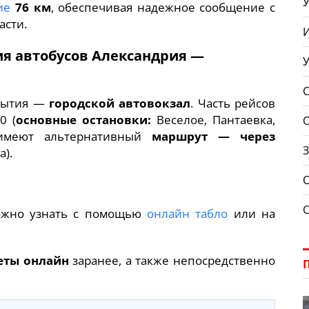
У
ие
76 км
, обеспечивая надежное сообщение с
асти.
я автобусов Александрия —
ибытия —
городской автовокзал
. Часть рейсов
0 (
основные остановки:
Веселое, Пантаевка,
 имеют альтернативный
маршрут — через
З
а).
О
жно узнать с помощью
онлайн табло
или на
еты онлайн
заранее, а также непосредственно