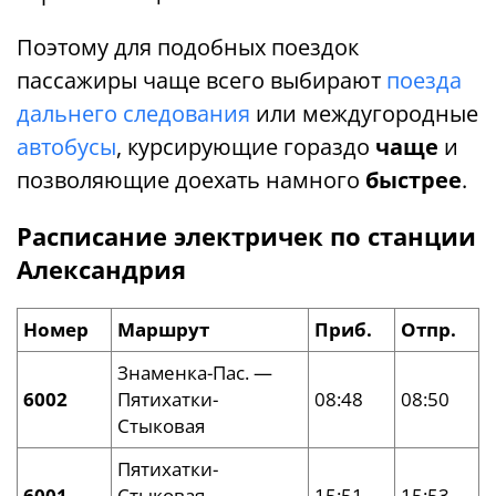
Поэтому для подобных поездок
пассажиры чаще всего выбирают
поезда
дальнего следования
или междугородные
автобусы
, курсирующие гораздо
чаще
и
позволяющие доехать намного
быстрее
.
Расписание электричек по станции
Александрия
Номер
Маршрут
Приб.
Отпр.
Знаменка-Пас. —
6002
Пятихатки-
08:48
08:50
Стыковая
Пятихатки-
6001
Стыковая —
15:51
15:53