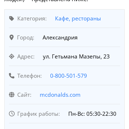
Категория:
Кафе, рестораны
Город:
Александрия
Адрес:
ул. Гетьмана Мазепы, 23
Телефон:
0-800-501-579
Cайт:
mcdonalds.com
График работы:
Пн-Вс: 05:30-22:30