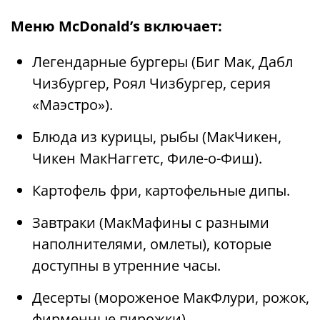
Меню McDonald’s включает:
Легендарные бургеры (Биг Мак, Дабл
Чизбургер, Роял Чизбургер, серия
«Маэстро»).
Блюда из курицы, рыбы (МакЧикен,
Чикен МакНаггетс, Филе-о-Фиш).
Картофель фри, картофельные дипы.
Завтраки (МакМафины с разными
наполнителями, омлеты), которые
доступны в утренние часы.
Десерты (мороженое МакФлури, рожок,
фирменные пирожки).