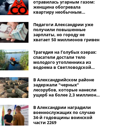
отравилась угарным газом:
женщина обогревала
квартиру необычным
способом
Педагоги Александрии уже
получили повышенные
зарплаты, но городу не
хватает 50 миллионов гривен
Трагедия на Голубых озерах:
спасатели достали тело
молодого утопленника из
водоема в Светловодской
громаде
В Александрийском районе
задержали "черных"
лесорубов, которые нанесли
ущерб на более 2,3 миллиона
гривен
В Александрии наградили
военнослужащих по случаю
34-й годовщины воинской
части 2269