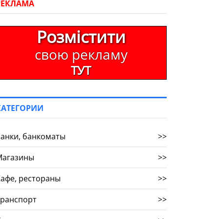
РЕКЛАМА
Розмістити
свою рекламу
ТУТ
КАТЕГОРИИ
анки, банкоматы
>>
Магазины
>>
афе, рестораны
>>
Транспорт
>>