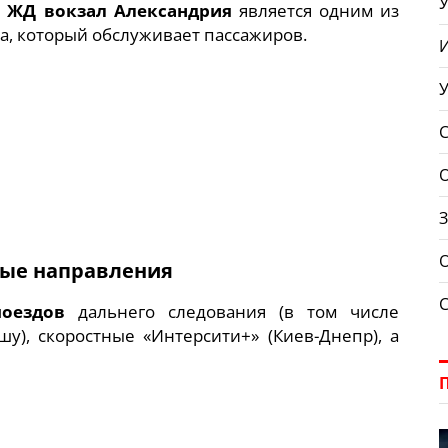
У
.
ЖД вокзал Александрия
является одним из
а, который обслуживает пассажиров.
З
О
ные направления
поездов
дальнего следования (в том числе
), скоростные «Интерсити+» (Киев-Днепр), а