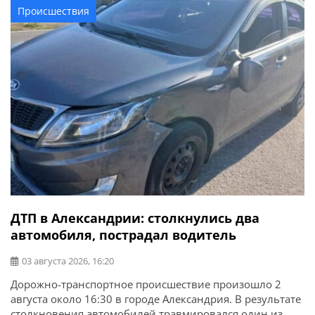
брат и сестра. Выражаем искренние соболезнования
Происшествия
родным и близким.
ДТП в Александрии: столкнулись два
автомобиля, пострадал водитель
03 августа 2026, 16:20
Дорожно-транспортное происшествие произошло 2
августа около 16:30 в городе Александрия. В результате
столкновения автомобилей травмировался один из