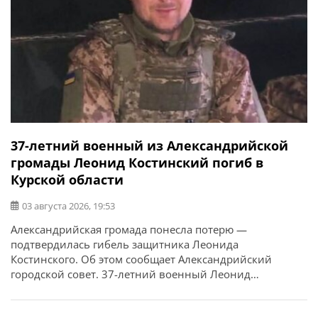
37-летний военный из Александрийской
громады Леонид Костинский погиб в
Курской области
03 августа 2026, 19:53
Александрийская громада понесла потерю —
подтвердилась гибель защитника Леонида
Костинского. Об этом сообщает Александрийский
городской совет. 37-летний военный Леонид
Костинский погиб 11 апреля 2025 года в Курской
области. У него остались жена, двое сыновей, мать,