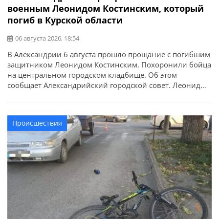
военным Леонидом Костинским, который
погиб в Курской области
06 августа 2026, 18:54
В Александрии 6 августа прошло прощание с погибшим
защитником Леонидом Костинским. Похоронили бойца
на центральном городском кладбище. Об этом
сообщает Александрийский городской совет. Леонид
Костинский родился 21 марта 1988 года в селе Косовка
Александрийского района. Впоследствии вместе с
семьей переехал в село Васильевка Онуфриевского
Происшествия
района, где учился в местной школе и получил среднее
образование. Именно […]