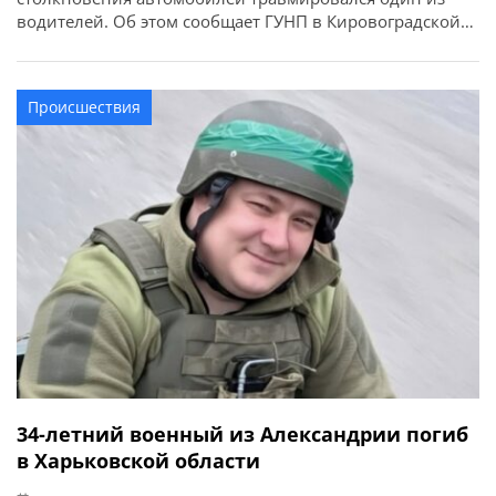
водителей. Об этом сообщает ГУНП в Кировоградской
области. Предварительно установлено, что водитель
1970 года рождения автомобиля Volkswagen Crafter,
который двигался в направлении города Днепр, при
Происшествия
выполнении маневра обгона допустил столкновение с
автомобилем Kia под управлением женщины-водителя,
1997 года […]
34-летний военный из Александрии погиб
в Харьковской области