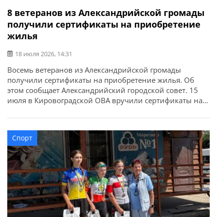
8 ветеранов из Александрийской громады
получили сертификаты на приобретение
жилья
18 июля 2026, 14:31
Восемь ветеранов из Александрийской громады
получили сертификаты на приобретение жилья. Об
этом сообщает Александрийский городской совет. 15
июля в Кировоградской ОВА вручили сертификаты на
приобретение жилья для 52 защитников и их семей в
рамках государственной программы. Из
Александрийской громады сертификаты получили
Спорт
восемь участников боевых действий, ветеранов:
Валерий Полунин, Владимир Самойлов, Андрей
Радченко, Владимир Каменецкий, Михаил […]