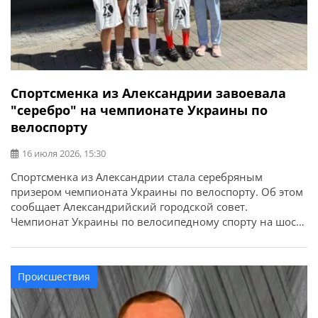
Спортсменка из Александрии завоевала
"серебро" на чемпионате Украины по
велоспорту
16 июля 2026, 15:30
Спортсменка из Александрии стала серебряным
призером чемпионата Украины по велоспорту. Об этом
сообщает Александрийский городской совет.
Чемпионат Украины по велосипедному спорту на шоссе
в олимпийских видах программы состоялся в городе
Каменец-Подольский. Сильнейшие спортсмены из
девяти областей Украины соревновались за звание
Происшествия
чемпионов Украины в индивидуальной гонке на время
и групповой гонке. Александрию представила
воспитанница отделения велоспорта […]