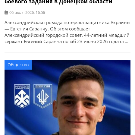
боевого задания в Донецкой области
06 июля 2026, 16:56
Александрийская громада потеряла защитника Украины
— Евгения Саранчу. Об этом сообщает
Александрийский городской совет. 44-летний младший
сержант Евгений Саранча погиб 23 июня 2026 года от
полученных ранений во время выполнения боевого
задания в Краматорском районе Донецкой области. У
военного остались жена, двое сыновей и сестра.
Общество
Выражаем искренние соболезнования родным и
близким.