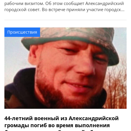
рабочим визитом. Об этом сообщает Александрийский
городской совет. Во встрече приняли участие городской
голова Сергей Кузьменко, глава Кировоградской ОВА
Андрей Райкович, председатель Александрийской РВА
Ольга Кориненко, руководители образовательной
Происшествия
сферы, учебных заведений и представители подрядной
организации. Они осмотрели ход реализации двух
важных для […]
44-летний военный из Александрийской
громады погиб во время выполнения