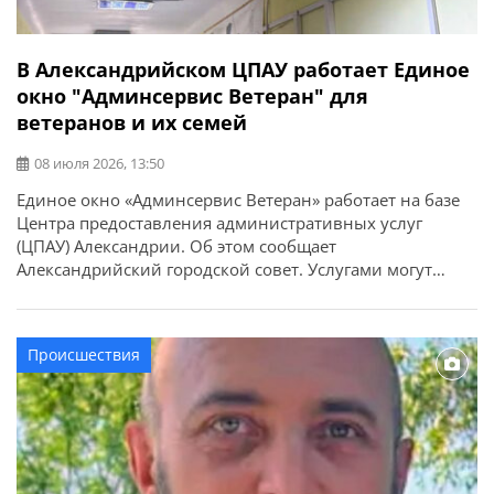
В Александрийском ЦПАУ работает Единое
окно "Админсервис Ветеран" для
ветеранов и их семей
08 июля 2026, 13:50
Единое окно «Админсервис Ветеран» работает на базе
Центра предоставления административных услуг
(ЦПАУ) Александрии. Об этом сообщает
Александрийский городской совет. Услугами могут
воспользоваться военнослужащие, ветераны, члены их
семей, семьи погибших, военнопленных и пропавших
без вести. Здесь можно получить консультации:
Происшествия
Специалист ветеранского хаба принимает ежедневно с
8:00 до 17:00. Другие специалисты — по
понедельникам и средам с […]