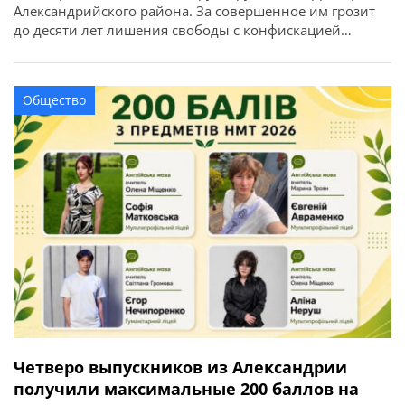
Александрийского района. За совершенное им грозит
до десяти лет лишения свободы с конфискацией
имущества. Об этом сообщает ГУНП в Кировоградской
области. Преступную деятельность трех жителей города
Александрии разоблачили сотрудники управления по
Общество
борьбе с наркопреступностью совместно со
следователями следственного управления и
подразделения уголовного […]
Четверо выпускников из Александрии
получили максимальные 200 баллов на