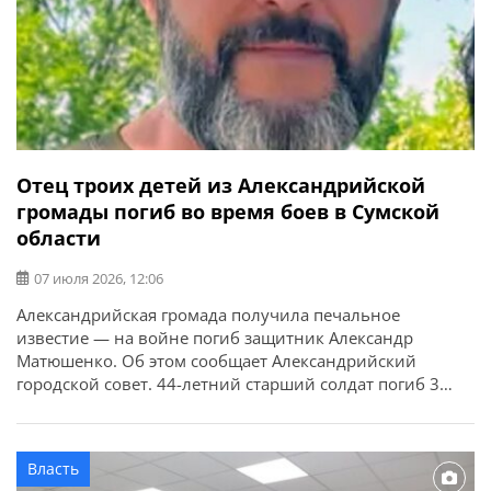
Отец троих детей из Александрийской
громады погиб во время боев в Сумской
области
07 июля 2026, 12:06
Александрийская громада получила печальное
известие — на войне погиб защитник Александр
Матюшенко. Об этом сообщает Александрийский
городской совет. 44-летний старший солдат погиб 3
июля 2026 года во время выполнения боевого задания
в Сумском районе Сумской области. У защитника
остались жена, трое сыновей и сестра. Выражаем
Власть
искренние соболезнования родным и близким.