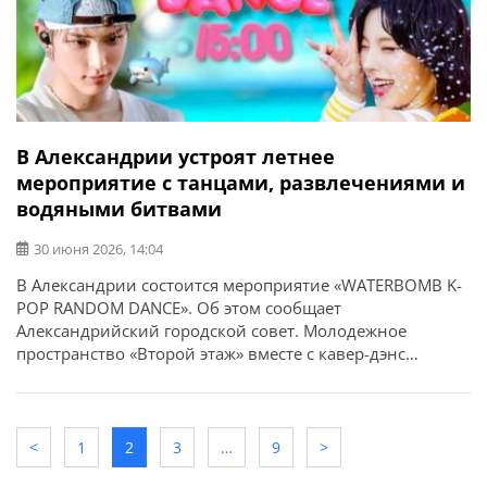
В Александрии устроят летнее
мероприятие с танцами, развлечениями и
водяными битвами
30 июня 2026, 14:04
В Александрии состоится мероприятие «WATERBOMB K-
POP RANDOM DANCE». Об этом сообщает
Александрийский городской совет. Молодежное
пространство «Второй этаж» вместе с кавер-дэнс
группой «Daisy Chains» приглашают всех желающих на
яркое летнее мероприятие, которое объединит танцы,
водные развлечения и живое общение. Когда: 1 июля
Время: 15:00 Где: парк Шевченко, возле фонтана
<
1
2
3
…
9
>
Участие: бесплатное Участников ждут: Кроме того, […]