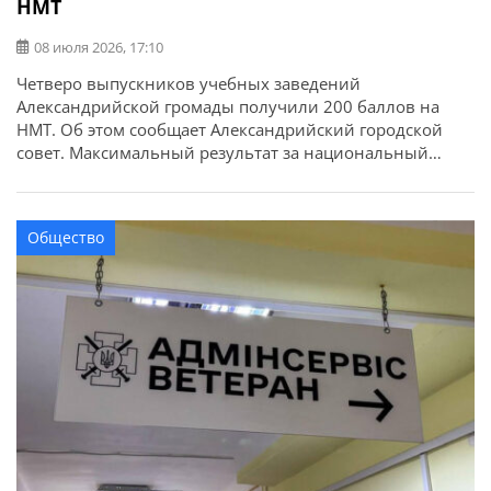
НМТ
08 июля 2026, 17:10
Четверо выпускников учебных заведений
Александрийской громады получили 200 баллов на
НМТ. Об этом сообщает Александрийский городской
совет. Максимальный результат за национальный
мультипредметный тест имеют: В этом году в учебных
заведениях Александрийской громады базовое общее
среднее образование получили 897 учеников, из
Общество
которых 45 получили свидетельства с отличием.
Полное общее среднее образование получили 432
выпускника, из них […]