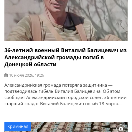
36-летний военный Виталий Балицевич из
Александрийской громады погиб в
Донецкой области
10 июля 2026, 19:26
Александрийская громада потеряла защитника —
подтвердилась гибель Виталия Балицевича. Об этом
сообщает Александрийский городской совет. 36-летний
старший солдат Виталий Балицевич погиб 18 марта
2025 года во время выполнения боевого задания в
Волновахском районе Донецкой области. У бойца
остались жена, отец и мать. Выражаем искренние
Криминал
соболезнования родным и близким.