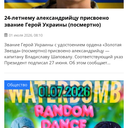
24-летнему александрийцу присвоено
звание Герой Украины (посмертно)
01 июля 2026, 08:10
Звание Герой Украины с удостоением ордена «Золотая
Звезда» (посмертно) присвоено александрийцу —
капитану Владиславу Шаповалу. Соответствующий указ
Президент подписал 27 июня. Об этом сообщает
Александрийский городской совет. Военнослужащий 3-
й бригады оперативного назначения Владислав
Шаповал вместе с побратимами защищал Харьковскую
Общество
область, затем выполнял боевые задания на
Бахмутском направлении. Командуя ротой, он
неоднократно отражал атаки врага. Также […]