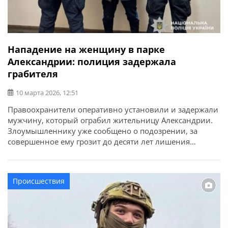
Нападение на женщину в парке
Александрии: полиция задержала
грабителя
10 марта 2026, 12:51
Правоохранители оперативно установили и задержали
мужчину, который ограбил жительницу Александрии.
Злоумышленнику уже сообщено о подозрении, за
совершенное ему грозит до десяти лет лишения
свободы. Об этом сообщает ГУНП в Кировоградской
области. На днях в полицию поступило сообщение о
нападении на 42-летнюю местную жительницу на
Происшествия
территории парка имени Тараса Шевченко.
Предварительно установлено, что неизвестный
мужчина догнал […]