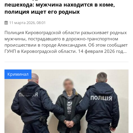
пешехода: мужчина находится в коме,
полиция ищет его родных
11 марта 2026, 08:01
Полиция Кировоградской области разыскивает родных
мужчины, пострадавшего в дорожно-транспортном
происшествии в городе Александрия. Об этом сообщает
ГУНП в Кировоградской области. 14 февраля 2026 года
около 18:00 на неосвещенном участке дороги по ул.
Кировоградское шоссе водитель автомобиля SUZUKI SX-
4 допустил наезд на пешехода — Семенист Валерия
Криминал
Ивановича, 1965 года рождения, который двигался в
попутном направлении. В […]