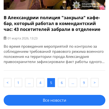
В Александрии полиция "закрыла" кафе-
бар, который работал в комендантский
час: 43 посетителей забрали в отделение
01 марта 2026, 13:23
Во время проведения мероприятий по контролю за
соблюдением требований правового режима военного
положения на территории города Александрия
правоохранители зафиксировали факт работы одного
из кафе-баров в период действия комендантского часа.
Об этом сообщает ГУНП в Кировоградской области. На
момент проверки в помещении заведения находились
43 человека. Граждан пригласили в отдел полиции для
<
1
…
4
5
6
…
9
>
установления всех обстоятельств и […]
Все новости