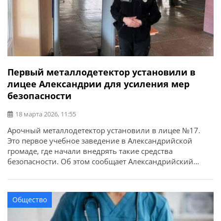
Первый металлодетектор установили в
лицее Александрии для усиления мер
безопасности
18 марта 2026, 11:55
Арочный металлодетектор установили в лицее №17.
Это первое учебное заведение в Александрийской
громаде, где начали внедрять такие средства
безопасности. Об этом сообщает Александрийский
городской совет. Металлоискатель предназначен для
выявления запрещенных предметов у учащихся,
работников и посетителей лицея. Проверку при входе
Общество
осуществляет офицер службы образовательной
безопасности. «Мы стремимся создать максимально