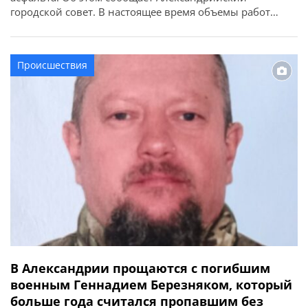
городской совет. В настоящее время объемы работ
невелики, однако с улучшением погодных условий и
сходом воды ремонты усилят. Об этом 5 марта во время
заседания исполнительного комитета сообщил
Происшествия
городской голова Сергей Кузьменко. «Зима была
сложной — значительное количество осадков […]
В Александрии прощаются с погибшим
военным Геннадием Березняком, который
больше года считался пропавшим без