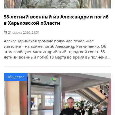
58-летний военный из Александрии погиб
в Харьковской области
21 марта 2026, 21:51
Александрийская громада получила печальное
известие – на войне погиб Александр Резниченко. Об
этом сообщает Александрийский городской совет. 58-
летний военный погиб 13 марта во время выполнения
боевого задания в Купянском районе Харьковской
области. Александр Ризниченко родился 10 августа
1967 года в городе Днепропетровске. С 1977 года
Общество
проживал в Александрии. Среднее образование
получил в школе №2. Продолжил […]