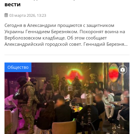
вести
03 марта 2026, 13:23
Сегодня в Александрии прощаются с защитником
Украины Геннадием Березняком. Похоронят воина на
Верболозовском кладбище. Об этом сообщает
Александрийский городской совет. Геннадий Березняк
родился 28 октября 1969 г. в Александрии. Учился в
средней школе №11, впоследствии получил
специальность сварщика в профессионально-
Общество
техническом училище. Работал по специальности в
разных городах Украины и за границей. В Киеве создал
семью […]