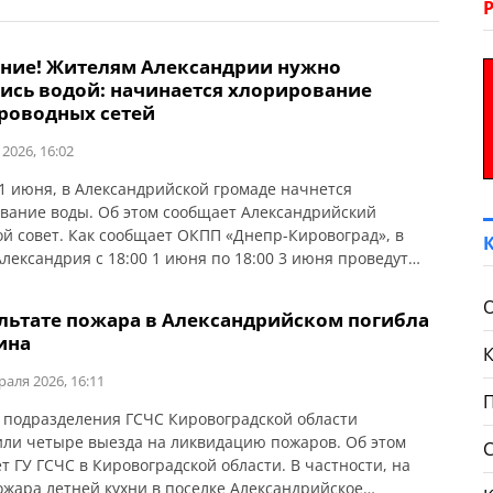
ние! Жителям Александрии нужно
тись водой: начинается хлорирование
роводных сетей
 2026, 16:02
 1 июня, в Александрийской громаде начнется
вание воды. Об этом сообщает Александрийский
ой совет. Как сообщает ОКПП «Днепр-Кировоград», в
Александрия с 18:00 1 июня по 18:00 3 июня проведут
орирование водопроводных сетей. В поселке
дрийское хлорирование пройдет с 6:00 до 23:00 2 июня.
ультате пожара в Александрийском погибла
д гиперхлорирования потребителям рекомендуют: Вода
ина
енным содержанием хлора […]
раля 2026, 16:11
и подразделения ГСЧС Кировоградской области
ли четыре выезда на ликвидацию пожаров. Об этом
т ГУ ГСЧС в Кировоградской области. В частности, на
ожара летней кухни в поселке Александрийское