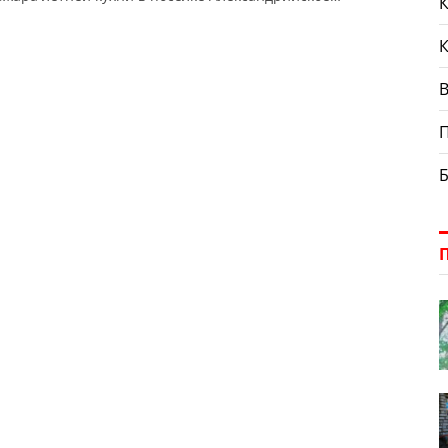
К
ли обнаружили тело пожилой женщины.
В