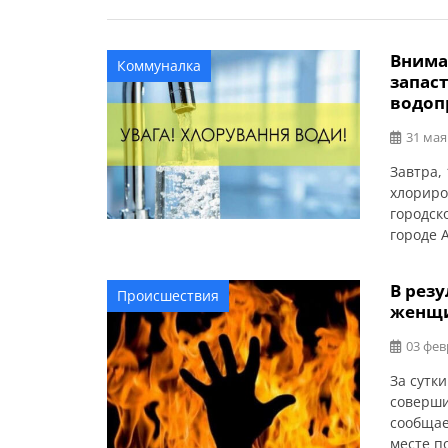
Внима
Коммуналка
запас
водоп
31 мая
Завтра,
хлориро
городск
городе 
гиперхл
Алексан
В рез
Происшествия
В перио
женщ
с повыш
03 фев
За сутк
соверши
сообщае
месте п