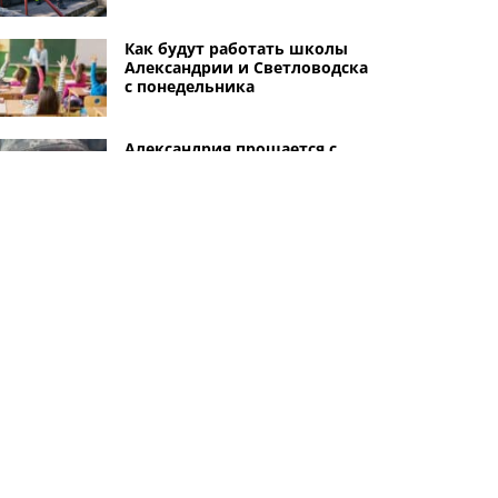
Как будут работать школы
Александрии и Светловодска
с понедельника
Александрия прощается с
погибшим военным
Александром Петрашем: ему
было всего 35 лет
В Александрийском районе из
пруда достали тело
погибшего 63-летнего
мужчины
Другие города