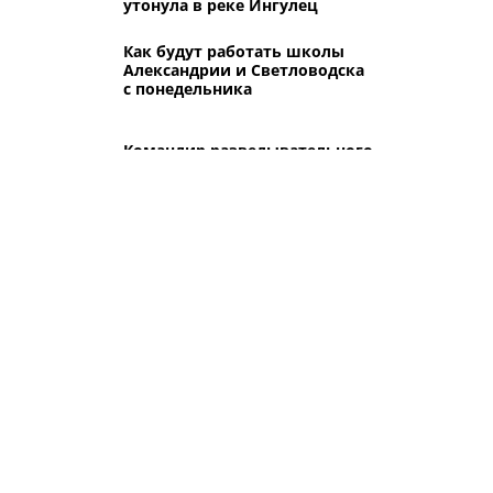
утонула в реке Ингулец
Как будут работать школы
Александрии и Светловодска
с понедельника
Командир разведывательного
взвода из Кропивницкого
погиб во время выполнения
боевого задания в районе
Синельниково
Пожар в Александрии: в
гараже загорелся автомобиль
и бытовые вещи, пострадал
мужчина
Другие города