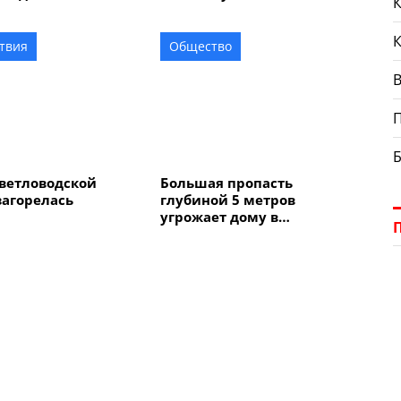
К
ся хлорирование
одных сетей
твия
Общество
В
ветловодской
Большая пропасть
загорелась
глубиной 5 метров
я
угрожает дому в
Александрии: семья с
ребенком не может жить
спокойно