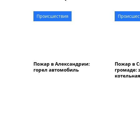
грузовик
начинает
водопров
Происшествия
Происшес
Пожар в Александрии:
Пожар в С
горел автомобиль
громаде: 
котельна