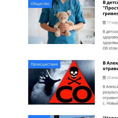
В дет
Общество
парк Ше
"Прост
ждут: Кр
гриве
17 мар
В детск
здорово
здоровы
Об этом
простра
профила
В Але
Происшествия
от рожд
отрави
обустро
22 янв
В Алекс
результ
отравил
с. Новы
ГСЧС в 
восьмил
"Ново