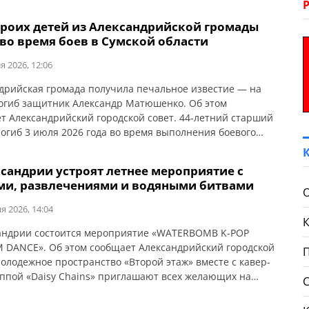
троих детей из Александрийской громады
 во время боев в Сумской области
я 2026, 12:06
дрийская громада получила печальное известие — на
огиб защитник Александр Матюшенко. Об этом
т Александрийский городской совет. 44-летний старший
погиб 3 июля 2026 года во время выполнения боевого
 в Сумском районе Сумской области. У защитника
ь жена, трое сыновей и сестра. Выражаем искренние
ксандрии устроят летнее мероприятие с
нования родным и близким.
ми, развлечениями и водяными битвами
я 2026, 14:04
андрии состоится мероприятие «WATERBOMB K-POP
DANCE». Об этом сообщает Александрийский городской
Молодежное пространство «Второй этаж» вместе с кавер-
уппой «Daisy Chains» приглашают всех желающих на
етнее мероприятие, которое объединит танцы, водные
ения и живое общение. Когда: 1 июля Время: 15:00 Где: