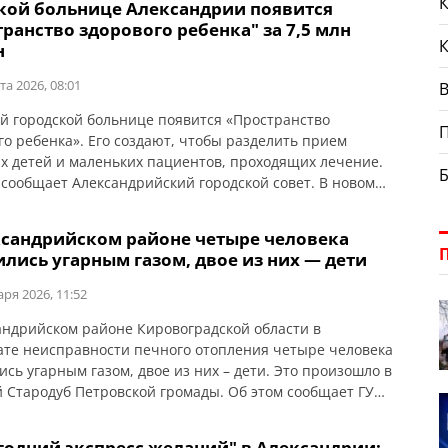
К
ской больнице Александрии появится
вченко, возле фонтана Участие: бесплатное Участников
ранство здорового ребенка" за 7,5 млн
оме того, […]
н
та 2026, 08:01
В
ой городской больнице появится «Пространство
го ребенка». Его создают, чтобы разделить прием
х детей и маленьких пациентов, проходящих лечение.
 сообщает Александрийский городской совет. В новом
нстве будут работать кабинеты для прививок,
ктических осмотров и медицинского патронажа детей
ксандрийском районе четыре человека
ения до четырех лет. Также здесь планируется
лись угарным газом, двое из них — дети
ить комфортную зону ожидания для детей и […]
аря 2026, 11:52
андрийском районе Кировоградской области в
ате неисправности печного отопления четыре человека
ись угарным газом, двое из них – дети. Это произошло в
й Стародуб Петровской громады. Об этом сообщает ГУ
Кировоградской области. Четырехлетнюю девочку и
етнего мальчика доставили в больницу. Мама и бабушка
годний экспресс желаний" в Александрии: