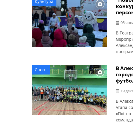
Культура
от госп
конку
персо
05 янв
В Театр
меропри
Алексан
програм
участие 
анимато
В Але
Спорт
родител
город
сфотогр
футбо
19 дек
В Алекс
этапа с
«Пліч-о
команда
Об этом
результ