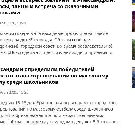
итализации отказались.
рсы, танцы и встреча со сказочными
нажами
аря 2026, 13:41
альном сквере в эти выходные провели новогодние
ятия для детей громады. Об этом сообщает
дрийский городской совет. Во время развлекательной
мы «Новогодний экспресс желаний» дети принимали
в эстафетах, конкурсах, танцевали, играли с
рами и загадывали желания. Также детей и их
ксандрии определили победителей
ей ждал фотопроект «SUPER вспышка», где дети смогли
ского этапа соревнований по массовому
афироваться с любимыми сказочными персонажами. […]
лу среди школьников
абря 2025, 15:30
андрии 16-18 декабря прошли игры в рамках городского
оревнований по массовому футболу среди школьников
-пліч». Соревнования прошли между смешанными
ми 1-4 классов и между командами девушек 5-9 классов.
 сообщает Александрийский городской совет. По
атам игр смешанные команды получили: Среди команд