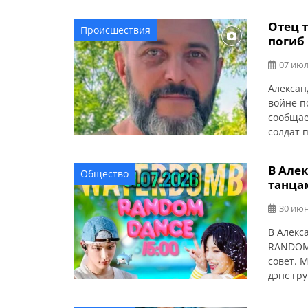
Отец 
Происшествия
погиб
07 июл
Алексан
войне п
сообщае
солдат 
задания
осталис
В Але
Общество
соболез
танца
30 июн
В Алекс
RANDOM 
совет. 
дэнс гр
яркое л
развлеч