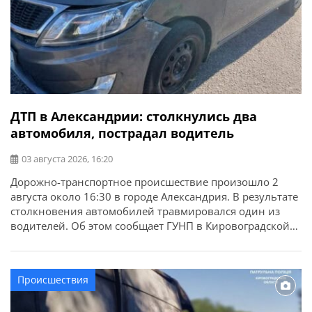
ДТП в Александрии: столкнулись два
автомобиля, пострадал водитель
03 августа 2026, 16:20
Дорожно-транспортное происшествие произошло 2
августа около 16:30 в городе Александрия. В результате
столкновения автомобилей травмировался один из
водителей. Об этом сообщает ГУНП в Кировоградской
области. Предварительно установлено, что водитель
1970 года рождения автомобиля Volkswagen Crafter,
который двигался в направлении города Днепр, при
Происшествия
выполнении маневра обгона допустил столкновение с
автомобилем Kia под управлением женщины-водителя,