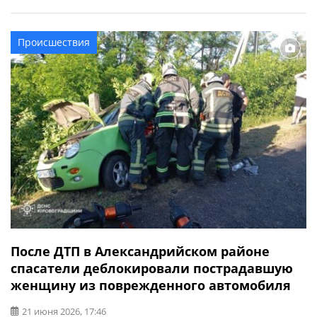
Водитель, управляя автомобилем Renault Master, не был
внимателен, не следил за дорожной обстановкой, не
выбрал безопасную скорость движения, не соблюдал
Происшествия
безопасную дистанцию ​​и столкнулся с грузовым
транспортным средством MAN с полуприцепом,
который […]
После ДТП в Александрийском районе
спасатели деблокировали пострадавшую
женщину из поврежденного автомобиля
21 июня 2026, 17:46