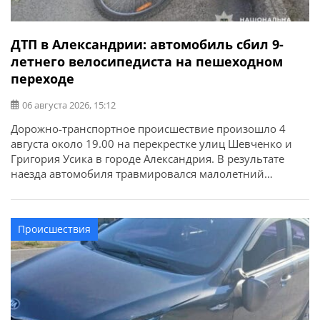
ДТП в Александрии: автомобиль сбил 9-
летнего велосипедиста на пешеходном
переходе
06 августа 2026, 15:12
Дорожно-транспортное происшествие произошло 4
августа около 19.00 на перекрестке улиц Шевченко и
Григория Усика в городе Александрия. В результате
наезда автомобиля травмировался малолетний
велосипедист. Об этом сообщает ГУНП в
Кировоградской области. По предварительной
информации, 58-летняя женщина-водитель
Происшествия
автомобиля ВАЗ-2112 с прицепом, двигаясь по улице
Шевченко, совершила наезд на 9-летнего мальчика,
который переезжал пешеходный переход на
велосипеде. […]