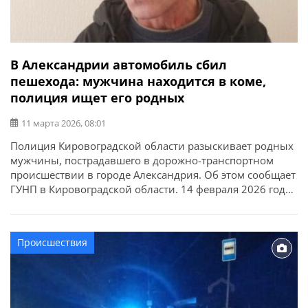
В Александрии автомобиль сбил
пешехода: мужчина находится в коме,
полиция ищет его родных
11 марта 2026, 08:01
Полиция Кировоградской области разыскивает родных
мужчины, пострадавшего в дорожно-транспортном
происшествии в городе Александрия. Об этом сообщает
ГУНП в Кировоградской области. 14 февраля 2026 года
около 18:00 на неосвещенном участке дороги по ул.
Кировоградское шоссе водитель автомобиля SUZUKI SX-
4 допустил наезд на пешехода — Семенист Валерия
Происшествия
Ивановича, 1965 года рождения, который двигался в
попутном направлении. В […]