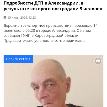
Подробности ДТП в Александрии, в
результате которого пострадали 5 человек
15 июня 2026, 13:23
Дорожно-транспортное происшествие произошло 14
июня около 05:20 в городе Александрия. Об этом
сообщает ГУНП в Кировоградской области.
Предварительно установлено, что водитель
автомобиля BMW 330I, 1993 года рождения, двигаясь
по улице Гетьмана Мазепы, не справился с
управлением на закруглении дороги, выехал за
Происшествия
пределы проезжей части и допустил наезд на дерево. В
результате аварии телесные повреждения получили […]