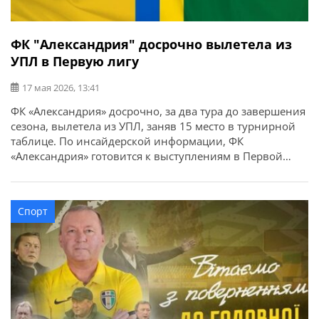
ФК "Александрия" досрочно вылетела из
УПЛ в Первую лигу
17 мая 2026, 13:41
ФК «Александрия» досрочно, за два тура до завершения
сезона, вылетела из УПЛ, заняв 15 место в турнирной
таблице. По инсайдерской информации, ФК
«Александрия» готовится к выступлениям в Первой
лиге, а главный тренер Владимир Шаран собирает
новых игроков. Почти все легионеры покинут клуб.
Шаран связывался с игроками, у которых есть опыт
Спорт
выступлений в Чемпионате Украины, и […]