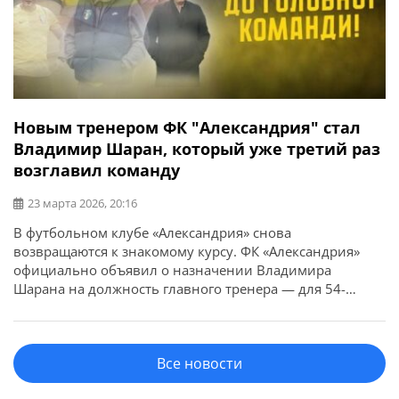
Новым тренером ФК "Александрия" стал
Владимир Шаран, который уже третий раз
возглавил команду
23 марта 2026, 20:16
В футбольном клубе «Александрия» снова
возвращаются к знакомому курсу. ФК «Александрия»
официально объявил о назначении Владимира
Шарана на должность главного тренера — для 54-
летнего специалиста это уже третье возвращение к
руководству командой. На новом этапе работы
наставник будет делать ставку на людей, с которыми
Все новости
имеет общий опыт сотрудничества в структуре второй
команды. Вместе с Шараном […]