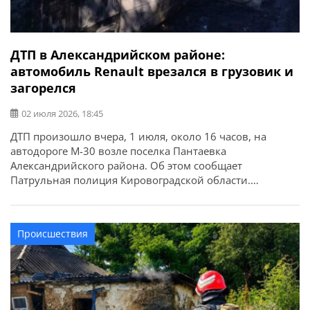
ДТП в Александрийском районе:
автомобиль Renault врезался в грузовик и
загорелся
02 июля 2026, 18:45
ДТП произошло вчера, 1 июля, около 16 часов, на
автодороге М-30 возле поселка Пантаевка
Александрийского района. Об этом сообщает
Патрульная полиция Кировоградской области.
Водитель, управляя автомобилем Renault Master, не был
внимателен, не следил за дорожной обстановкой, не
выбрал безопасную скорость движения, не соблюдал
Происшествия
безопасную дистанцию ​​и столкнулся с грузовым
транспортным средством MAN с полуприцепом,
который […]