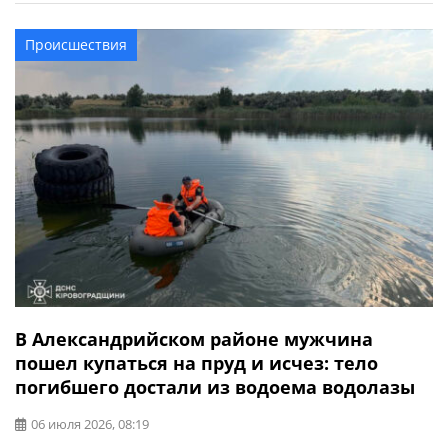
уничтожил более 70 кв. м кровли хозяйственной
постройки и вещи, которые находились внутри. К
Происшествия
счастью, в результате пожара никто не пострадал.
В Александрийском районе мужчина
пошел купаться на пруд и исчез: тело
погибшего достали из водоема водолазы
06 июля 2026, 08:19