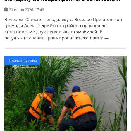
21 июня 2026, 17:46
Вечером 20 июня неподалеку с. Веселое Приютовской
громады Александрийского района произошло
столкновение двух легковых автомобилей. В
результате аварии травмировалась женщина —
водитель одного из транспортных средств. Об этом
сообщает ГУ ГСЧС в Кировоградской области. Спасатели
деблокировали пострадавшую из поврежденного
Происшествия
автомобиля и передали медикам, которые ее
госпитализировали.