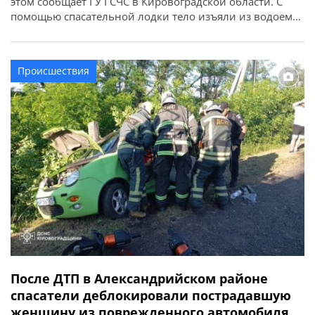
этом сообщает ГУ ГСЧС в Кировоградской области. С
помощью спасательной лодки тело изъяли из водоема
и доставили на берег. По предварительным данным,
погибший — молодой человек. Его личность, причину
смерти и все обстоятельства трагедии устанавливают
Происшествия
правоохранители.
После ДТП в Александрийском районе
спасатели деблокировали пострадавшую
женщину из поврежденного автомобиля