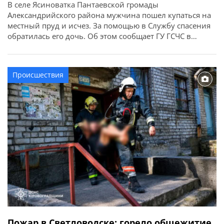
В селе Ясиноватка Пантаевской громады
Александрийского района мужчина пошел купаться на
местный пруд и исчез. За помощью в Службу спасения
обратилась его дочь. Об этом сообщает ГУ ГСЧС в
Кировоградской области. Спасатели совместно с
частным водолазом достали из водоема тело
утопленника и доставили его на берег. Погибшим
Происшествия
оказался 54-летний мужчина, житель поселка Знаменка
Вторая Кропивницкого […]
Пожар в Светловодске: горело общежитие,