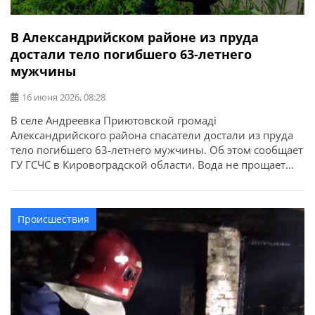
В Александрийском районе из пруда
достали тело погибшего 63-летнего
мужчины
16 июня 2026, 08:28
В селе Андреевка Приютовской громаді
Александрийского района спасатели достали из пруда
тело погибшего 63-летнего мужчины. Об этом сообщает
ГУ ГСЧС в Кировоградской области. Вода не прощает
неосторожности. Отдыхайте только в разрешенных
местах, не заходите в воду в состоянии алкогольного
опьянения, не оставляйте детей без присмотра и не
Происшествия
заплывайте далеко от берега. Берегите себя и своих […]