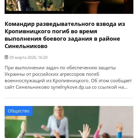
Командир разведывательного взвода из
Кропивницкого погиб во время
выполнения боевого задания в районе
Синельниково
05 марта 2026, 16:20
При выполнении задач по обеспечению защиты
Украины от российских агрессоров погиб
военнослужащий из Кропивницкого. Об этом сообщает
сайт Синельниково synelnykove.dp.ua со ссылкой на
Кропивницкий городской совет. Младший сержант
Денис Тушин, 1986 года рождения, командир
разведывательного взвода погиб 09 февраля 2026 года
Общество
во время выполнения боевого задания в районе
населенного пункта Синельниково, Днепропетровской
области.