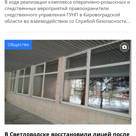
В ходе реализации комплекса оперативно-розыскных и
следственных мероприятий правоохранители
следственного управления ГУНП в Кировоградской
области во взаимодействии со Службой безопасности
Украины и Управлением стратегических расследований
прекратили деятельность действовавшей на
территории региона преступной группировки. За
Общество
инкриминируемые преступления фигурантам грозит до
двенадцати лет лишения свободы. Об этом сообщает
ГУНП в Кировоградской области. По данным следствия,
в Александрии […]
В Светловодске восстановили лицей после