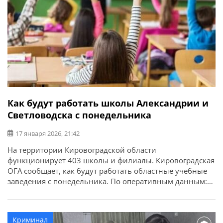
Как будут работать школы Александрии и
Светловодска с понедельника
17 января 2026, 21:42
На территории Кировоградской области
функционирует 403 школы и филиалы. Кировоградская
ОГА сообщает, как будут работать областные учебные
заведения с понедельника. По оперативным данным:
Учащиеся 46 школ из 11 громад области остаются на
каникулах. В их числе все школы Завалловской,
Надлацкой, Глодоской, Новомиргородской,
Криминал
Песчанобродской, Пантаевской и Суботцовской громад.