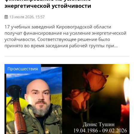
энергетической устойчивости
13 июля 2026, 15:57
17 учебных заведений Кировоградской области
получат финансирование на усиление энергетической
устойчивости. Соответствующее решение было
принято во время заседания рабочей группы при
областной военной администрации. Об этом сообщает
Кировоградская ОГА. Для области предусмотрено 22,7
миллионов гривен образовательной субвенции из
Происшествия
государственного бюджета. Средства будут направлены
на мероприятия, которые помогут учебным заведениям
стабильно работать в осенне-зимний период. При […]