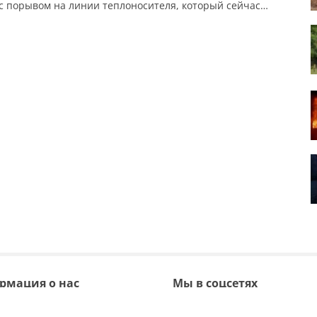
 с порывом на линии теплоносителя, который сейчас
рован, температура в отдельных учебных заведениях
я недостаточной для проведения занятий в обычном
. На дистанционное обучение перешли: В учреждениях
ного образования №18, 39, 43, […]
рмация о нас
Мы в соцсетях
кте
Facebook