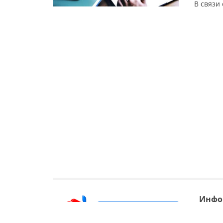
В связи
ликвиди
остаетс
формате
дошколь
Инфо
О прое