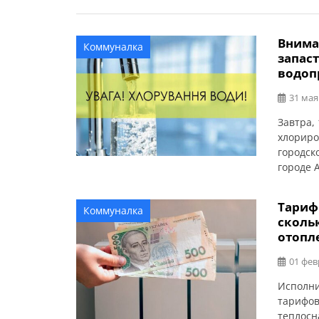
Внима
Коммуналка
запас
водоп
31 мая
Завтра,
хлориро
городск
городе 
гиперхл
Алексан
Тарифы
Коммуналка
В перио
скольк
с повыш
отопл
01 фев
Исполни
тарифов
теплосн