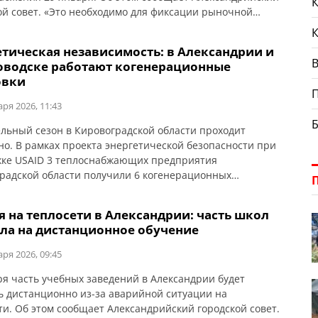
К
ой совет. «Это необходимо для фиксации рыночной
ти энергоресурсов. Для жителей цена на тепло остается
енений на период военного положения и еще шесть
етическая независимость: в Александрии и
 после его завершения — 1712,20 гривен за 1 Гкал.
В
оводске работают когенерационные
в […]
овки
аря 2026, 11:43
льный сезон в Кировоградской области проходит
но. В рамках проекта энергетической безопасности при
ке USAID 3 теплоснабжающих предприятия
радской области получили 6 когенерационных
ок. Об этом сообщает Кировоградская ОГА. Часть
ационных установок уже работает в Светловодске и
я на теплосети в Александрии: часть школ
дрии, еще несколько – на этапе завершения монтажа и
ла на дистанционное обучение
ладочных работ.
аря 2026, 09:45
ря часть учебных заведений в Александрии будет
ь дистанционно из-за аварийной ситуации на
ти. Об этом сообщает Александрийский городской совет.