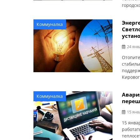
городск
стоимос
без изм
Энерг
Коммуналка
месяцев
Светл
Разницу 
устан
24 янв
Отопите
стабиль
поддерж
Кировог
установ
когенер
Авари
Коммуналка
Алексан
переш
пускона
15 янв
15 янва
работат
теплосе