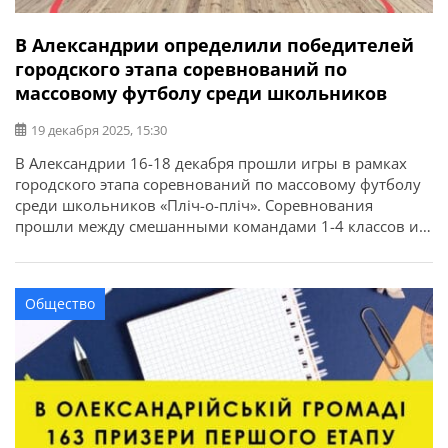
В Александрии определили победителей
городского этапа соревнований по
массовому футболу среди школьников
19 декабря 2025, 15:30
В Александрии 16-18 декабря прошли игры в рамках
городского этапа соревнований по массовому футболу
среди школьников «Пліч-о-пліч». Соревнования
прошли между смешанными командами 1-4 классов и
между командами девушек 5-9 классов. Об этом
сообщает Александрийский городской совет. По
результатам игр смешанные команды получили: Среди
Общество
команд девушек завоевали: Команды получили кубки,
медали и дипломы. Победители будут представлять […]