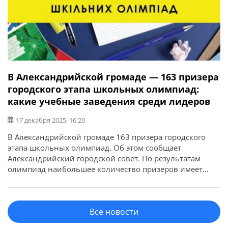
В Александрийской громаде — 163 призера
городского этапа школьных олимпиад:
какие учебные заведения среди лидеров
17 декабря 2025, 16:20
В Александрийской громаде 163 призера городского
этапа школьных олимпиад. Об этом сообщает
Александрийский городской совет. По результатам
олимпиад наибольшее количество призеров имеет
Лицей информационных технологий – 68 учащихся. На
втором месте – Мультипрофильный лицей с 47
призерами. На третьем – лицей №17, где призерами
Все новости
стали 18 учащихся. Больше всего призеров по
украинскому языку и литературе, […]