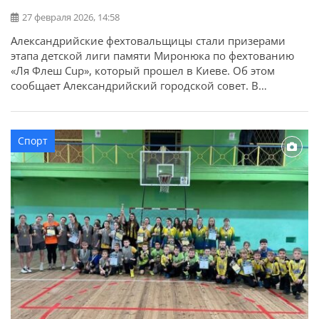
27 февраля 2026, 14:58
Александрийские фехтовальщицы стали призерами
этапа детской лиги памяти Миронюка по фехтованию
«Ля Флеш Cup», который прошел в Киеве. Об этом
сообщает Александрийский городской совет. В
соревнованиях приняли участие более 80 участников и
участниц из разных областей Украины. Александрию
представили воспитанники отделения фехтования
Спорт
КДЮСШ №2. По результатам поединков
фехтовальщицы в своих категориях завоевали: Наши
спортсмены показали […]