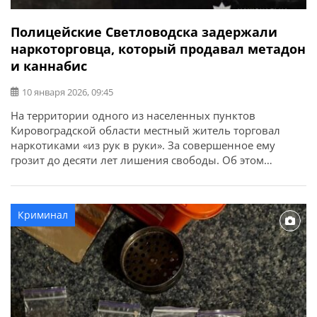
Полицейские Светловодска задержали
наркоторговца, который продавал метадон
и каннабис
10 января 2026, 09:45
На территории одного из населенных пунктов
Кировоградской области местный житель торговал
наркотиками «из рук в руки». За совершенное ему
грозит до десяти лет лишения свободы. Об этом
сообщает ГУНП в Кировоградской области. Преступную
деятельность пресекли сотрудники управления по
борьбе с наркопреступностью совместно с
Криминал
полицейскими отделения полиции № 1 (г. Светловодск)
под процессуальным руководством областной
прокуратуры. […]