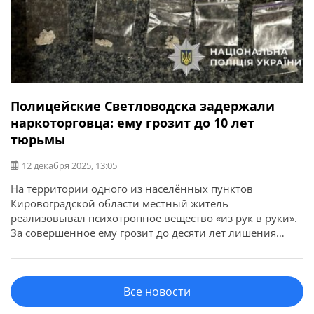
Полицейские Светловодска задержали
наркоторговца: ему грозит до 10 лет
тюрьмы
12 декабря 2025, 13:05
На территории одного из населённых пунктов
Кировоградской области местный житель
реализовывал психотропное вещество «из рук в руки».
За совершенное ему грозит до десяти лет лишения
свободы с конфискацией имущества. Об этом сообщает
ГУНП в Кировоградской области. Прекратили
преступную деятельность злоумышленника сотрудники
Все новости
отделения полиции №1 (г. Светловодск) под
процессуальным руководством окружной прокуратуры.