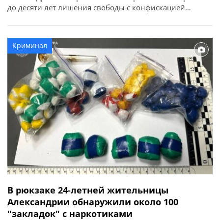
до десяти лет лишения свободы с конфискацией
имущества. Об этом сообщает ГУНП в Кировоградской
области. Преступную деятельность трех жителей города
Александрии разоблачили сотрудники управления по
Криминал
борьбе с наркопреступностью совместно со
следователями следственного управления и
подразделения уголовного […]
В рюкзаке 24-летней жительницы
Александрии обнаружили около 100
"закладок" с наркотиками