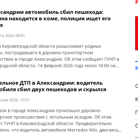
ксандрии автомобиль сбил пешехода:
на находится в коме, полиция ищет его
х
та 2026, 08:01
 Кировоградской области разыскивает родных
, пострадавшего в дорожно-транспортном
ствии в городе Александрия. Об этом сообщает ГУНП в
радской области. 14 февраля 2026 года около 18:00 на
енном участке дороги по ул. Кировоградское шоссе
ь автомобиля SUZUKI SX-4 допустил наезд на пешехода
ельное ДТП в Александрии: водитель
ист Валерия Ивановича, 1965 года рождения, который
обиля сбил двух пешеходов и скрылся
я в попутном направлении. В […]
раля 2026, 15:57
аля в городе Александрия произошло дорожно-
ртное происшествие с летальным исходом. Об этом
т ГУНП в Кировоградской области. Предварительно
лено, что водитель автомобиля Mercedes Vito, двигаясь
пекту Соборному, в темное время суток на