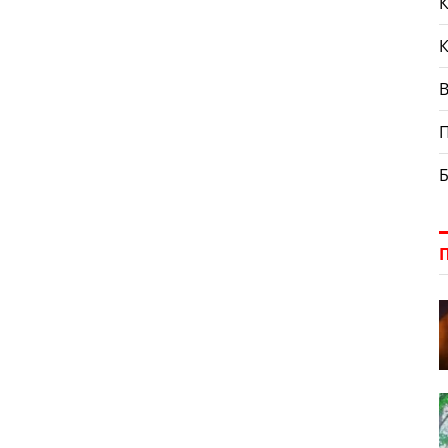
К
енном участке дороги допустил наезд на двух
ов, 1976 года рождения, переходивших проезжую часть
гулируемому пешеходному переходу. В результате
ных […]
В