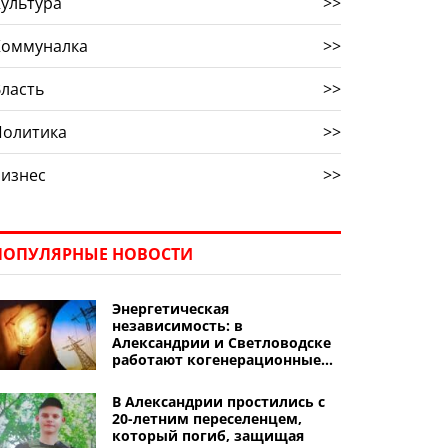
ультура
>>
Коммуналка
>>
ласть
>>
Политика
>>
Бизнес
>>
ПОПУЛЯРНЫЕ НОВОСТИ
Энергетическая
независимость: в
Александрии и Светловодске
работают когенерационные
установки
В Александрии простились с
20-летним переселенцем,
который погиб, защищая