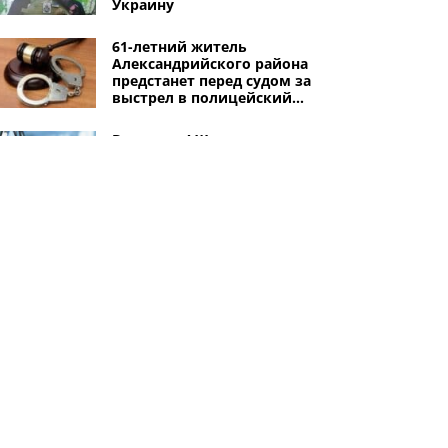
Украину
61-летний житель
Александрийского района
предстанет перед судом за
выстрел в полицейский
автомобиль
Внимание! Жителям
Александрии нужно запастись
водой: начинается
хлорирование
водопроводных сетей
Начинает действовать
«летний» график движения
автобусов в Александрии:
количество льготных рейсов
увеличится
Другие города