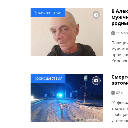
В Але
Происшествия
мужчи
родны
11 мар
Полиция
мужчины
происше
Кировог
неосвещ
водител
Смерт
Происшествия
— Семен
автом
двигалс
02 фев
01 февр
транспо
сообщае
установ
по прос