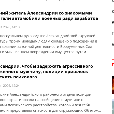
К
т ГУНП в Кировоградской области. Преступную
ность трех жителей города Александрии разоблачили
тний житель Александрии со знакомыми
ики управления по борьбе с наркопреступностью
гали автомобили военных ради заработка
но со следователями следственного управления и
В
еления уголовного […]
я 2026, 14:13
цессуальном руководстве Александрийской окружной
туры троим молодым людям сообщено о подозрении в
твовании законной деятельности Вооруженных Сил
 и умышленном повреждении имущества путем
. Об этом сообщает Кировоградская областная
тура. Речь идет о 21-летнем жителе Александрии, его 23-
ксандрии, чтобы задержать агрессивного
сожительнице и 21-летнем знакомом. По данным
женного мужчину, полиции пришлось
ия, в конце мая один из фигурантов в поисках быстрого
екать психолога
я 2026, 12:24
ские Александрийского районного отдела полиции
вно отреагировали на сообщение о мужчине с
ами психического расстройства, который вел себя
вно и представлял опасность для окружающих. Об этом