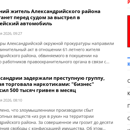
тний житель Александрийского района
анет перед судом за выстрел в
ейский автомобиль
я 2026, 09:27
ры Александрийской окружной прокуратуры направили
бвинительный акт в отношении 61-летнего жителя
дрийского района, обвиняемого в покушении на
о работников правоохранительного органа в связи с
нием ими служебных обязанностей (ст. 348 УК Украины).
 сообщает Кировоградская областная прокуратура. По
ксандрии задержали преступную группу,
следствия, события произошли вечером 2 апреля 2026
ая торговала наркотиками: "бизнес"
одном из сел Онуфриевской […]
сил 500 тысяч гривен в месяц
я 2026, 08:10
лено, что злоумышленники производили сбыт
опных веществ «из рук в руки» на территории
дрийского района. За совершенное им грозит до десяти
ения свободы с конфискацией имущества. Об этом