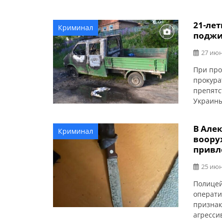
сообщае
деятель
21-ле
Криминал
сотрудн
поджи
совмест
подразд
27 июн
При про
прокура
препятс
Украины
поджога
прокура
В Але
Криминал
летней 
воору
следств
привл
[…]
25 июн
Полицей
операти
признак
агресси