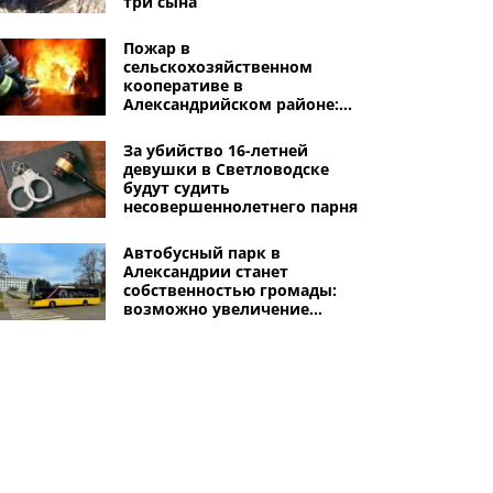
три сына
Пожар в
сельскохозяйственном
кооперативе в
Александрийском районе:
горел склад и посевной
материал
За убийство 16-летней
девушки в Светловодске
будут судить
несовершеннолетнего парня
Автобусный парк в
Александрии станет
собственностью громады:
возможно увеличение
количества маршрутов