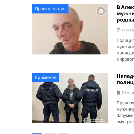
одном и
В Але
Происшествия
мужчино
мужчи
злоумыш
родны
11 мар
Полиция
мужчины
происше
Кировог
неосвещ
водител
Напад
Криминал
— Семен
полиц
двигалс
10 мар
Правоох
мужчину
Злоумыш
ему гро
ГУНП в 