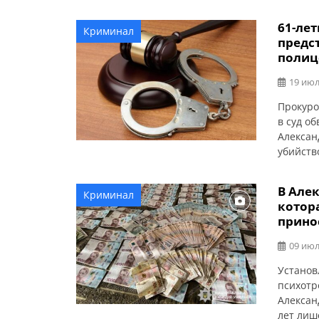
61-ле
Криминал
предст
полиц
19 июл
Прокуро
в суд о
Алексан
убийств
исполне
Об этом
В Але
Криминал
данным 
котор
года в 
прино
09 июл
Установ
психотр
Алексан
лет лиш