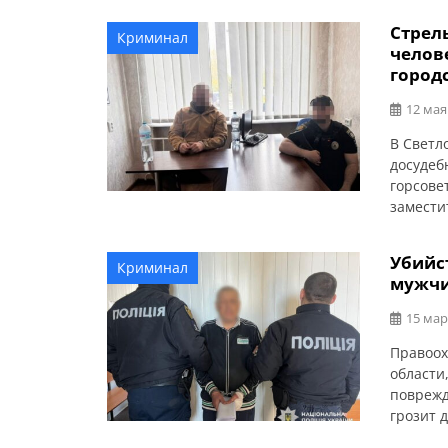
установ
Стрель
Криминал
благотв
челов
предста
город
Полицей
обстоят
12 мая
В Светл
досудеб
горсове
замести
ранения
мая око
Убийс
Криминал
втором 
мужчи
городск
15 мар
Правоох
области
поврежд
грозит 
в Киров