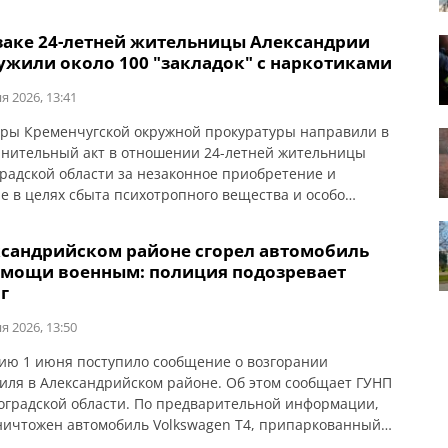
т ГУНП в Кировоградской области. На спецлинию 102
ась жительница Александрии и сообщила, что ее 43-
заке 24-летней жительницы Александрии
сын закрылся в квартире, имеет при себе нож и газовый
ужили около 100 "закладок" с наркотиками
ик и ведет […]
я 2026, 13:41
ры Кременчугской окружной прокуратуры направили в
инительный акт в отношении 24-летней жительницы
радской области за незаконное приобретение и
е в целях сбыта психотропного вещества и особо
 психотропных веществ в крупных и особо крупных
 (ч. 3 ст. 307 УК Украины). Об этом сообщает
ксандрийском районе сгорел автомобиль
кая областная прокуратура. Установлено, что в апреле
омощи военным: полиция подозревает
да женщина […]
г
я 2026, 13:50
ию 1 июня поступило сообщение о возгорании
иля в Александрийском районе. Об этом сообщает ГУНП
оградской области. По предварительной информации,
ничтожен автомобиль Volkswagen Т4, припаркованный
омовладения местной жительницы. Правоохранители