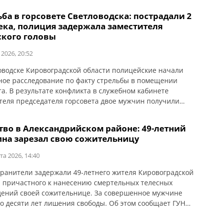
или, что транспортное средство принадлежит
ба в горсовете Светловодска: пострадали 2
орительной организации и использовалось ее
ека, полиция задержала заместителя
вителем для обеспечения нужд военнослужащих.
ского головы
ские устанавливают причины возгорания и все
ельства […]
 2026, 20:52
оводске Кировоградской области полицейские начали
ное расследование по факту стрельбы в помещении
та. В результате конфликта в служебном кабинете
теля председателя горсовета двое мужчин получили
. Об этом сообщает ГУНП в Кировоградской области. 12
ло 11:48 в полицию поступило сообщение о стрельбе на
тво в Александрийском районе: 49-летний
этаже административного здания Светловодского
на зарезал свою сожительницу
ого совета. Предварительно установлено, что […]
та 2026, 14:40
ранители задержали 49-летнего жителя Кировоградской
, причастного к нанесению смертельных телесных
ений своей сожительнице. За совершенное мужчине
до десяти лет лишения свободы. Об этом сообщает ГУНП
оградской области. Предварительно установлено, что в