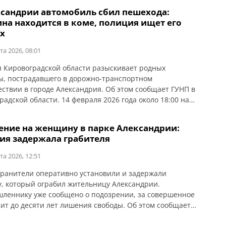
з населенных пунктов Александрийского района между
ксандрии автомобиль сбил пешехода:
й и женщиной возник конфликт. В ходе спора
на находится в коме, полиция ищет его
ленник нанес потерпевшей удары ножом в […]
х
та 2026, 08:01
 Кировоградской области разыскивает родных
, пострадавшего в дорожно-транспортном
ствии в городе Александрия. Об этом сообщает ГУНП в
радской области. 14 февраля 2026 года около 18:00 на
енном участке дороги по ул. Кировоградское шоссе
ь автомобиля SUZUKI SX-4 допустил наезд на пешехода
ение на женщину в парке Александрии:
ист Валерия Ивановича, 1965 года рождения, который
ия задержала грабителя
я в попутном направлении. В […]
та 2026, 12:51
ранители оперативно установили и задержали
, который ограбил жительницу Александрии.
леннику уже сообщено о подозрении, за совершенное
зит до десяти лет лишения свободы. Об этом сообщает
Кировоградской области. На днях в полицию поступило