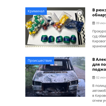
сообщае
обратил
В рюк
Криминал
летний 
обнар
баллонч
09 июн
Прокуро
суд обв
Кировог
хранени
опасных
размерах
В Але
Происшествия
Полтавс
для п
2026 го
поджо
02 июн
В полиц
автомоб
в Киров
огнем у
возле д