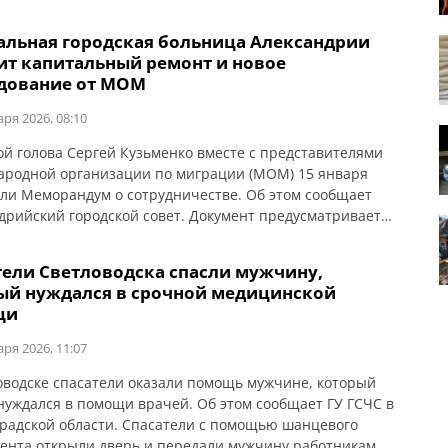
лец. Февральский морозный день, направляясь домой
 и Александр даже не представляли, что за считанные
альная городская больница Александрии
им придется спасать человеческую жизнь. […]
ит капитальный ремонт и новое
дование от МОМ
аря 2026, 08:10
ой голова Сергей Кузьменко вместе с представителями
родной организации по миграции (МОМ) 15 января
ли Меморандум о сотрудничестве. Об этом сообщает
дрийский городской совет. Документ предусматривает
ьный ремонт помещений отделения анестезиологии с
 для интенсивной терапии, а также капитальный
тели Светловодска спасли мужчину,
крыши главного корпуса Центральной городской
ый нуждался в срочной медицинской
ы. Кроме того, в рамках Меморандума МОМ обеспечит
щи
у необходимым […]
аря 2026, 11:07
оводске спасатели оказали помощь мужчине, который
нуждался в помощи врачей. Об этом сообщает ГУ ГСЧС в
радской области. Спасатели с помощью шанцевого
ента открыли дверь и передали мужчину работникам