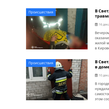
организ
с Фондо
В Све
Происшествия
совреме
травм
заведен
мая 2025
16 дек
Вечером
оказани
жилой м
в Киров
работни
В Све
Происшествия
в дом
10 дек
В город
нуждала
самосто
этом со
по вызо