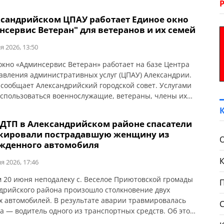
ксандрийском ЦПАУ работает Единое окно
нсервис Ветеран" для ветеранов и их семей
я 2026, 13:50
окно «Админсервис Ветеран» работает на базе Центра
авления административных услуг (ЦПАУ) Александрии.
 сообщает Александрийский городской совет. Услугами
оспользоваться военнослужащие, ветераны, члены их
семьи погибших, военнопленных и пропавших без вести.
ожно получить консультации: Специалист ветеранского
 ДТП в Александрийском районе спасатели
инимает ежедневно с 8:00 до 17:00. Другие специалисты
кировали пострадавшую женщину из
недельникам и средам с […]
жденного автомобиля
я 2026, 17:46
 20 июня неподалеку с. Веселое Приютовской громады
дрийского района произошло столкновение двух
х автомобилей. В результате аварии травмировалась
 — водитель одного из транспортных средств. Об этом
т ГУ ГСЧС в Кировоградской области. Спасатели