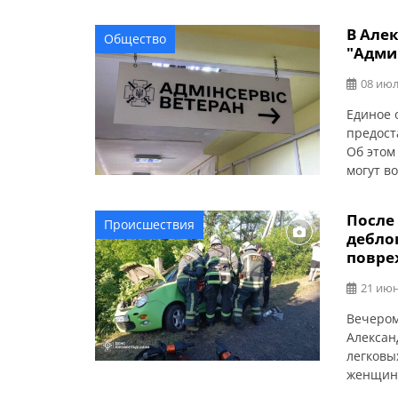
В Але
Общество
"Адми
08 июл
Единое 
предост
Об этом
могут в
семей, 
Здесь м
После
Происшествия
хаба пр
дебло
— по по
повре
21 июн
Вечером
Алексан
легковы
женщина
сообщае