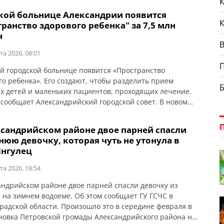
К
ровали пострадавшую из поврежденного автомобиля и
ской больнице Александрии появится
и медикам, которые ее госпитализировали.
ранство здорового ребенка" за 7,5 млн
н
В
та 2026, 08:01
ой городской больнице появится «Пространство
го ребенка». Его создают, чтобы разделить прием
х детей и маленьких пациентов, проходящих лечение.
 сообщает Александрийский городской совет. В новом
нстве будут работать кабинеты для прививок,
ктических осмотров и медицинского патронажа детей
ксандрийском районе двое парней спасли
ения до четырех лет. Также здесь планируется
нюю девочку, которая чуть не утонула в
ить комфортную зону ожидания для детей и […]
Ингулец
та 2026, 18:54
андрийском районе двое парней спасли девочку из
 на зимнем водоеме. Об этом сообщает ГУ ГСЧС в
радской области. Произошло это в середине февраля в
ановка Петровской громады Александрийского района на