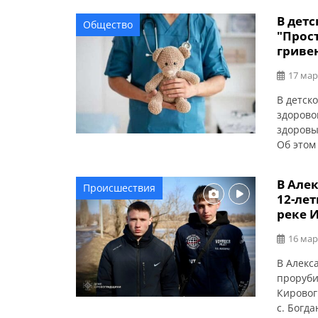
деблоки
В дет
Общество
передал
"Прост
гриве
17 мар
В детск
здорово
здоровы
Об этом
простра
профила
В Але
Происшествия
от рожд
12-лет
обустро
реке 
16 мар
В Алекс
проруби
Кировог
с. Богд