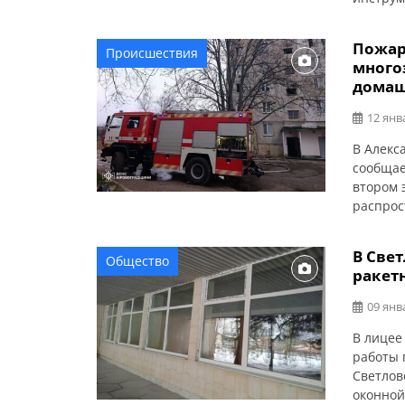
экстрен
Пожар
Происшествия
много
домаш
12 янв
В Алекс
сообщае
втором 
распрос
спасате
человек
В Све
Общество
автолес
ракет
09 янв
В лицее
работы 
Светлов
оконной