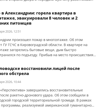
ной медицинской помощи.
 в Александрии: горела квартира в
этажке, эвакуировали 8 человек и 2
них питомцев
аря 2026, 12:51
андрии произошел пожар в многоэтажке. Об этом
т ГУ ГСЧС в Кировоградской области. В квартире на
этаже загорелись бытовые вещи, дым быстро
транился по подъезду. Прибыв на место происшествия,
ли сразу начали эвакуацию. Из дома эвакуировали 8
: семеро — по лестнице, одного — с помощью
тловодске восстановили лицей после
тницы. Вместе с владельцами вывели и двух […]
ного обстрела
аря 2026, 10:44
 «Перспектива» завершились восстановительные
после ракетно-дронового удара. Об этом сообщили в
одской городской территориальной громаде. В рамках
 программы, реализуемой американской гуманитарной