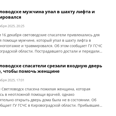
ацией Global Empowerment Mission (GEM) в партнерстве
м Говарда Баффета (HGBF), в лицее установлено 39
тловодске мужчина упал в шахту лифта и
нных энергосберегающих окон. Напомним, учебное
ировался
ие пострадало в результате ракетно-дроновой атаки 28
 года.
абря 2025, 20:25
 16 декабря световодские спасатели привлекались для
я помощи мужчине, который упал в шахту лифта в
ногоэтажке и травмировался. Об этом сообщает ГУ ГСЧС
оградской области. Пострадавшего достали и передали
кам скорой медицинской помощи.
тловодске спасатели срезали входную дверь
е, чтобы помочь женщине
абря 2025, 17:01
е Светловодск спасена пожилая женщина, которая
сь в неотложной помощи врачей, однако
ятельно открыть дверь дома была не в состоянии. Об
общает ГУ ГСЧС в Кировоградской области. Прибывшие
ву спасатели с помощью бензореза открыли входную