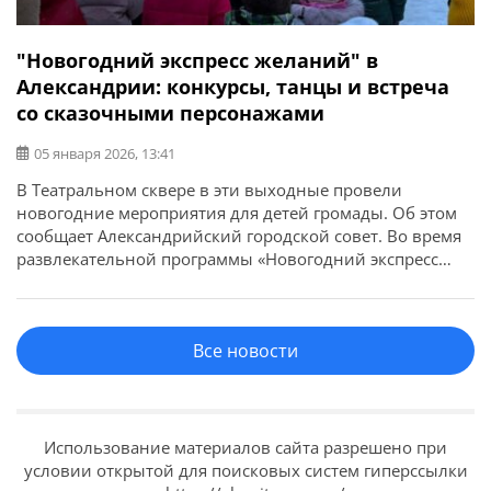
"Новогодний экспресс желаний" в
Александрии: конкурсы, танцы и встреча
со сказочными персонажами
05 января 2026, 13:41
В Театральном сквере в эти выходные провели
новогодние мероприятия для детей громады. Об этом
сообщает Александрийский городской совет. Во время
развлекательной программы «Новогодний экспресс
желаний» дети принимали участие в эстафетах,
конкурсах, танцевали, играли с аниматорами и
загадывали желания. Также детей и их родителей ждал
Все новости
фотопроект «SUPER вспышка», где дети смогли
сфотографироваться с любимыми сказочными
персонажами. […]
Использование материалов сайта разрешено при
условии открытой для поисковых систем гиперссылки