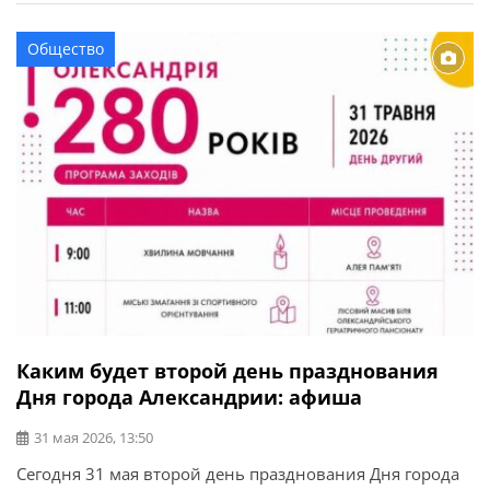
Дня города в Александрии состоялся концерт
молодежных музыкальных групп, который стал ярким
Общество
событием и собрал ценителей живой музыки.
Выступления проходили на сцене […]
Каким будет второй день празднования
Дня города Александрии: афиша
31 мая 2026, 13:50
Сегодня 31 мая второй день празднования Дня города