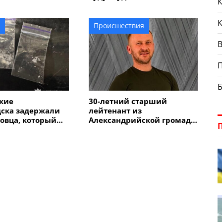
К
страдал мужчина
несовершеннолетнего
парня
Происшествия
В
кие
30-летний старший
дска задержали
лейтенант из
овца, который
Александрийской громады
 метадон и
погиб во время
выполнения боевого
задания в Донецкой
области