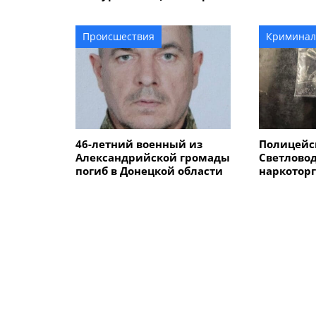
со сказочными
вещи, по
персонажами
Происшествия
Криминал
46-летний военный из
Полицейс
Александрийской громады
Светлово
погиб в Донецкой области
наркоторг
продавал
каннабис