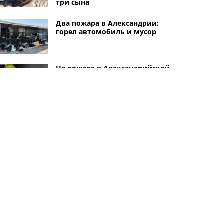
три сына
Два пожара в Александрии:
горел автомобиль и мусор
На пожаре в Александрийской
громаде погибла 56-летняя
женщина
Пожары в Александрии и
Новой Праге: горел дом и
летняя кухня
Другие города