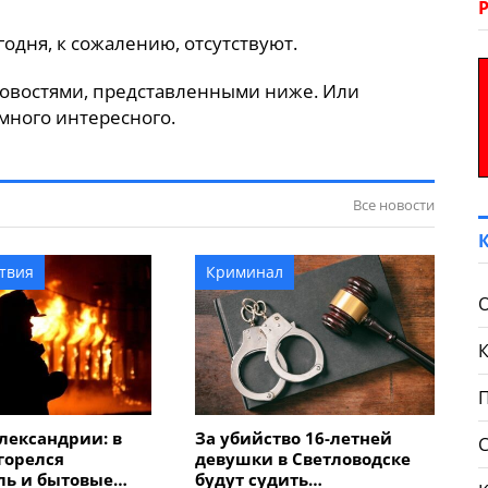
годня, к сожалению, отсутствуют.
овостями, представленными ниже. Или
много интересного.
Все новости
твия
Криминал
лександрии: в
За убийство 16-летней
горелся
девушки в Светловодске
ль и бытовые
будут судить